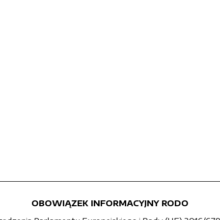
OBOWIĄZEK INFORMACYJNY RODO