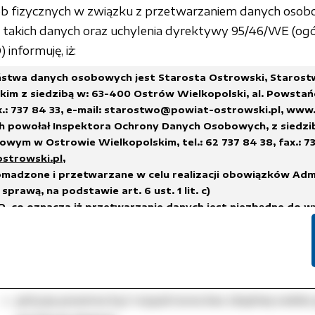
wskazać miejsce zamieszkania lub siedzibę każdego z
sób fizycznych w związku z przetwarzaniem danych osob
akich danych oraz uchylenia dyrektywy 95/46/WE (ogó
oznaczenie adresata petycji,
informuję, iż:
wskazanie przedmiotu petycji.
stwa danych osobowych jest Starosta Ostrowski, Staros
Petycja musi być podpisana:
im z siedzibą w: 63-400 Ostrów Wielkopolski, al. Powstań
x.: 737 84 33,
e-mail: starostwo@powiat-ostrowski.pl
,
www.
petycja składana w formie pisemnej powinna być pod
h powołał Inspektora Ochrony Danych Osobowych, z siedzi
jeżeli podmiotem wnoszącym petycję nie jest osoba f
wym w Ostrowie Wielkopolskim, tel.: 62 737 84 38, fax.: 73
podmiotów - przez osobę reprezentującą podmiot wn
ostrowski.pl
,
madzone i przetwarzane w celu realizacji obowiązków Adm
petycja składana za pomocą środków komunikacji ele
sprawą, na podstawie art. 6 ust. 1 lit. c)
bezpiecznym podpisem elektronicznym, weryfikow
, co oznacza iż przetwarzanie danych jest niezbędne do w
kwalifikowanego certyfikatu, oraz powinna zawierać 
na administratorze,
wnoszącego petycję.
h.
suwane w terminach wskazanych w Rozporządzeniu Prezes
Sposób rozpatrywania petycji:
 sprawie instrukcji kancelaryjnej, jednolitych rzeczowych w
i i zakresu działania archiwów zakładowych
lub innych przep
petycja powinna być rozpatrzona bez zbędnej zwłoki, j
nych, którym podlega Administrator Danych.