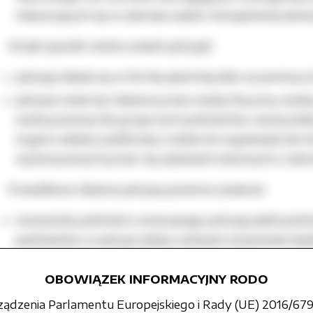
mieszczących się w zakresie zadań i kompetencji adresa
W jaki sposób można wnieść petycję?
petycję składa się w formie pisemnej albo za pomocą 
petycja może być złożona przez osobę fizyczną, osob
osobą prawną lub grupę tych podmiotów, zwaną dale
organu władzy publicznej, a także do organizacji lub i
wykonywanymi przez nią zadaniami zleconymi z zakresu
Prawidłowo złożona petycja powinna zawierać:
oznaczenie podmiotu wnoszącego petycję; jeżeli pod
podmiotów, w petycji należy wskazać oznaczenie ka
reprezentującą podmiot wnoszący petycję,
OBOWIĄZEK INFORMACYJNY RODO
wskazanie miejsca zamieszkania albo siedziby podmio
korespondencji; jeżeli podmiotem wnoszącym petycję 
rządzenia Parlamentu Europejskiego i Rady (UE) 2016/679 