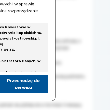
 tych podmiotów,
owych i w sprawie
lne rozporządzenie
two Powiatowe w
ców Wielkopolskich 16,
powiat-ostrowski.pl
.
pisana przez podmiot wnoszący petycję, a
bą
izyczna lub gdy petycję wnosi grupa
7 84 56,
oszący petycję,
inistratora Danych, w
ktronicznej może być opatrzona
anym przy pomocy ważnego
ypełnienia obowiązku
także adres poczty elektronicznej podmiotu
Przechodzę do
serwisu
a Rady Ministrów z dnia
ykazów akt oraz instrukcji
isach prawa, regulujących
ednak nie później niż w terminie 3 miesięcy