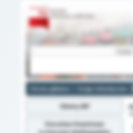
Strona główna
Grupy tematyczne
Główny BIP
P
Starostwo Powiatowe
w Ostrowie Wielkopolskim