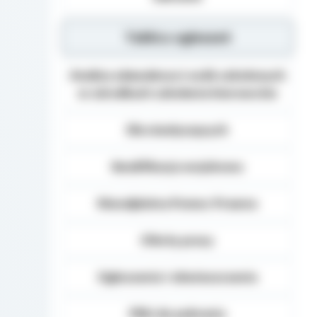
Tablica ogłoszeń
Analiza zdawalnosci osób szkolonych
w ośrodkach szkolenia kierowców
Dla niesłyszących
Kwalifikacja wojskowa
Nieodpłatna Pomoc Prawna
Oferty pracy
Ogłoszenia i obwieszczenia
Pliki do pobrania