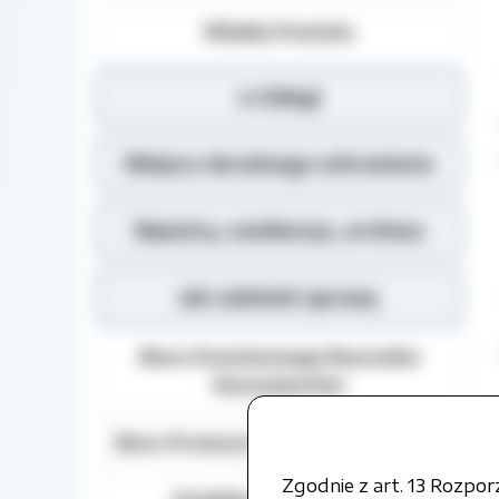
Władze Powiatu
e-Usługi
Miejsca doraźnego schronienia
Rejestry, ewidencja, archiwa
Jak załatwić sprawę
Biuro Powiatowego Rzecznika
Konsumentów
Biuro Promocji i Relacji Społecznych
Zgodnie z art. 13 Rozpo