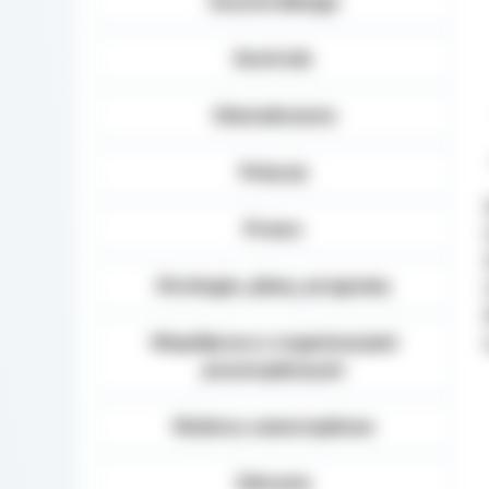
terytorialnego
Kontrole
Oświadczenia
Petycje
Prawo
Strategie, plany, programy
Współpraca z organizacjami
pozarządowymi
Wybory samorządowe
Zdrowie