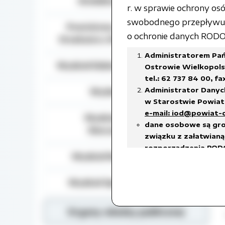
Działalność lobbingowa
r. w sprawie ochrony o
swobodnego przepływu t
Powiatowy Zespół do Spraw
o ochronie danych RODO) 
Orzekania o Niepełnosprawności
Administratorem Pań
Wydział Edukacji, Kultury i Sportu
Ostrowie Wielkopolsk
tel.: 62 737 84 00, fa
Administrator Danyc
Wydział Geodezji
w Starostwie Powiato
e-mail: iod@powiat-
Wydział Gospodarki
dane osobowe są gro
Nieruchomościami
związku z załatwianą 
rozporządzenia RODO
Wydział Rozwoju Powiatu
prawnego ciążącego 
w celach archiwalnyc
Wydział Spraw Społecznych
Dane osobowe będą u
18 stycznia 2011 r. w
w sprawie organizacj
Organy władzy publicznej
czas przetwarzania da