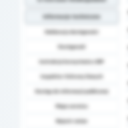
Informacje techniczne
Deklaracja dostępności
Dostępność
Instrukcja korzystania z BIP
Inspektor Ochrony Danych
Dostęp do informacji publicznej
Mapa serwisu
Rejestr zmian