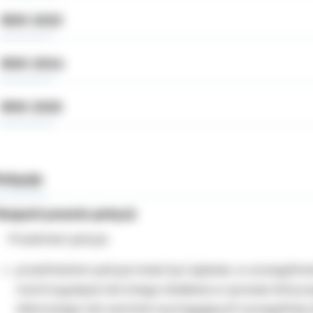
ROK 2023
ROK 2024
ROK 2025
etycje
Rozpatrywanie petycji
Przedmiot petycji:
przedmiotem petycji może być żądanie, w szczególnoś
rozstrzygnięcia lub innego działania w sprawie dotyc
zbiorowego lub wartości wymagających szczególnej 