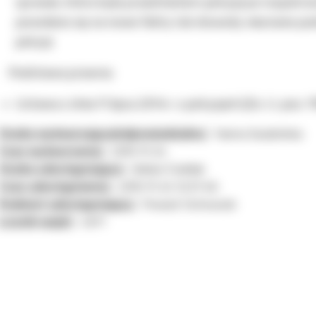
sprawie, która była przedmiotem petycji już rozpatrzon
powołano się na nowe fakty lub dowody nieznane po
petycji
Podstawa prawna:
Ustawa z dnia 11 lipca 2014r. o petycjach (Dz. U. poz. 11
Osoba wytwarzająca/odpowiedzialna:
Hanna Siudzińska
Czas wytworzenia:
2015-11-24
Osoba udostępniająca:
Adrian Ćwiklak
Czas udostępnienia:
2015-11-24 12:37:46
Podmiot udostępniający:
Powiat Ostrowski
Licznik wejść:
4371