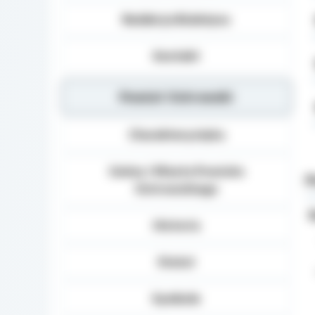
Redakcja Biuletynu
Kontakt
Powiat Ostrowski
Charakterystyka
Gminy i Miasta Powiatu
P
Ostrowskiego
Historia
Statut
Symbole