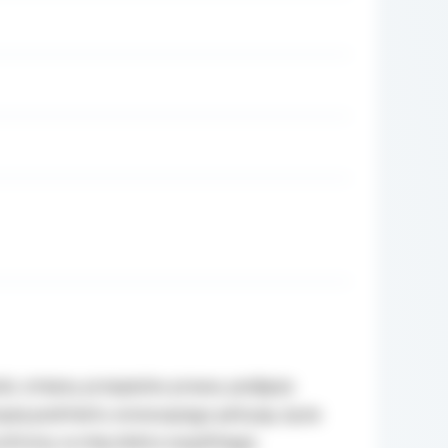
ci, zmiany przepisów prawa, podjęcia
zącej podmiotu wnoszącego petycję, życia
ochrony w imię dobra wspólnego,