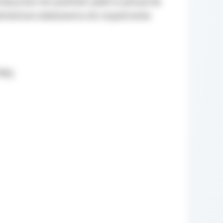
ej przez ten podmiot, jeżeli w petycji nie
dmiotowi właściwemu do rozpatrzenia
95).