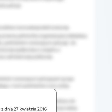
ta petycji.
środków komunikacji elektronicznej;
ę prawną, jednostkę organizacyjną niebędącą
j „podmiotem wnoszącym petycję”, do
nstytucji społecznej w związku z
 administracji publicznej.
miotem wnoszącym petycję jest grupa
żdego z tych podmiotów oraz osobę
tu wnoszącego petycję oraz adresu do
jest grupa podmiotów, w petycji należy
z dnia 27 kwietnia 2016