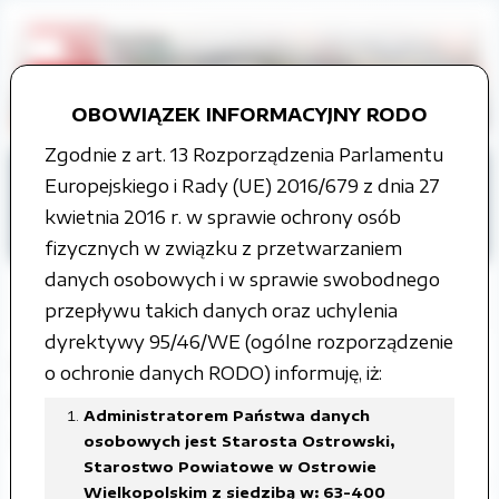
OBOWIĄZEK INFORMACYJNY RODO
Zgodnie z art. 13 Rozporządzenia Parlamentu
Strona główna
Tablica ogłoszeń
Europejskiego i Rady (UE) 2016/679 z dnia 27
Nieodpłatna Pomoc Prawna
kwietnia 2016 r. w sprawie ochrony osób
Punkty Nieodpłatnej Pomocy Prawnej
fizycznych w związku z przetwarzaniem
danych osobowych i w sprawie swobodnego
przepływu takich danych oraz uchylenia
dyrektywy 95/46/WE (ogólne rozporządzenie
PUNKTY NIEODPŁATNEJ POMOCY
o ochronie danych RODO) informuję, iż:
PRAWNEJ NA TERENIE POWIATU
Administratorem Państwa danych
OSTROWSKIEGO w roku 2026
osobowych jest Starosta Ostrowski,
Starostwo Powiatowe w Ostrowie
Wielkopolskim z siedzibą w: 63-400