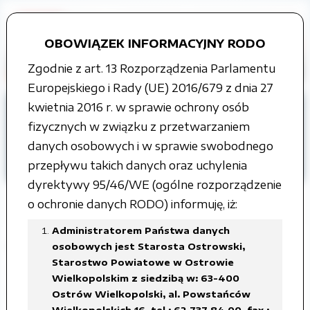
OBOWIĄZEK INFORMACYJNY RODO
Zgodnie z art. 13 Rozporządzenia Parlamentu
Europejskiego i Rady (UE) 2016/679 z dnia 27
kwietnia 2016 r. w sprawie ochrony osób
Strona główna
fizycznych w związku z przetwarzaniem
Organy władzy publicznej
danych osobowych i w sprawie swobodnego
Rada Powiatu
Interpelacje i zapytania
przepływu takich danych oraz uchylenia
VII kadencja
dyrektywy 95/46/WE (ogólne rozporządzenie
o ochronie danych RODO) informuję, iż:
Administratorem Państwa danych
Interpelacja radnej Katarzyny Spiżak
osobowych jest Starosta Ostrowski,
Starostwo Powiatowe w Ostrowie
w sprawie budowy chodnika we wsi
Wielkopolskim z siedzibą w: 63-400
Sulisław
Ostrów Wielkopolski, al. Powstańców
Wielkopolskich 16, tel.: 62 737 84 00, fax.: