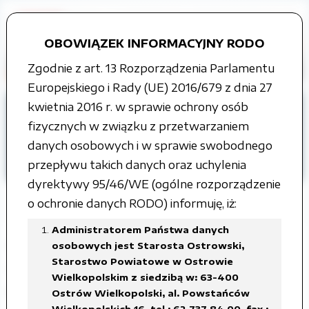
OBOWIĄZEK INFORMACYJNY RODO
Zgodnie z art. 13 Rozporządzenia Parlamentu
Europejskiego i Rady (UE) 2016/679 z dnia 27
kwietnia 2016 r. w sprawie ochrony osób
Strona główna
fizycznych w związku z przetwarzaniem
Organy władzy publicznej
danych osobowych i w sprawie swobodnego
Rada Powiatu
Interpelacje i zapytania
przepływu takich danych oraz uchylenia
VII kadencja
dyrektywy 95/46/WE (ogólne rozporządzenie
o ochronie danych RODO) informuję, iż:
Administratorem Państwa danych
Interpelacja radnego Łukasza
osobowych jest Starosta Ostrowski,
Starostwo Powiatowe w Ostrowie
Marciniaka w sprawie poprawy
Wielkopolskim z siedzibą w: 63-400
bezpieczenstwa w rejonie szkoły
Ostrów Wielkopolski, al. Powstańców
Wielkopolskich 16, tel.: 62 737 84 00, fax.: