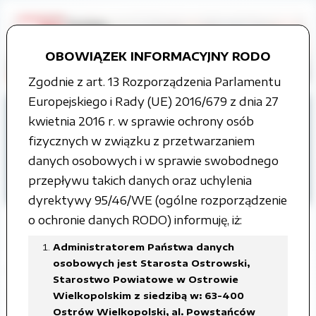
OBOWIĄZEK INFORMACYJNY RODO
Zgodnie z art. 13 Rozporządzenia Parlamentu
Europejskiego i Rady (UE) 2016/679 z dnia 27
Strona główna
Grupy tematyczne
kwietnia 2016 r. w sprawie ochrony osób
Współpraca z organizacjami
fizycznych w związku z przetwarzaniem
pozarządowymi
danych osobowych i w sprawie swobodnego
przepływu takich danych oraz uchylenia
ROK 2026
dyrektywy 95/46/WE (ogólne rozporządzenie
o ochronie danych RODO) informuję, iż:
Administratorem Państwa danych
osobowych jest Starosta Ostrowski,
KONKURS OFERT NA REALIZACJĘ
Starostwo Powiatowe w Ostrowie
ZADAŃ PUBLICZNYCH
Wielkopolskim z siedzibą w: 63-400
Ostrów Wielkopolski, al. Powstańców