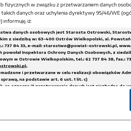
sób fizycznych w związku z przetwarzaniem danych osob
akich danych oraz uchylenia dyrektywy 95/46/WE (ogó
informuję, iż:
stwa danych osobowych jest Starosta Ostrowski, Staros
im z siedzibą w: 63-400 Ostrów Wielkopolski, al. Powstań
x.: 737 84 33,
e-mail: starostwo@powiat-ostrowski.pl
,
www.
h powołał Inspektora Ochrony Danych Osobowych, z siedzi
wym w Ostrowie Wielkopolskim, tel.: 62 737 84 38, fax.: 73
ostrowski.pl
,
madzone i przetwarzane w celu realizacji obowiązków Adm
sprawą, na podstawie art. 6 ust. 1 lit. c)
, co oznacza iż przetwarzanie danych jest niezbędne do w
na administratorze,
h.
suwane w terminach wskazanych w Rozporządzeniu Prezes
 sprawie instrukcji kancelaryjnej, jednolitych rzeczowych w
i i zakresu działania archiwów zakładowych
lub innych przep
nych, którym podlega Administrator Danych.