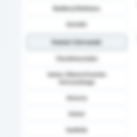
Redakcja Biuletynu
Kontakt
Powiat Ostrowski
Charakterystyka
Gminy i Miasta Powiatu
Ostrowskiego
Historia
Statut
Symbole