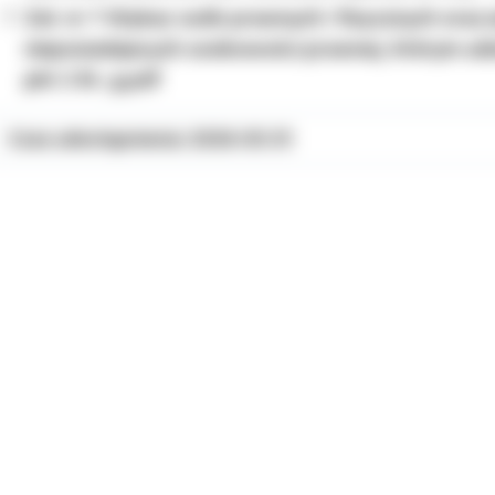
Zał. nr 7 Wykaz osób prawnych i fizycznych oraz 
nieposiadajacych osobowości prawnej, którym udzi
pkt 2 lit. g.pdf
Czas udostępnienia: 2026-03-31