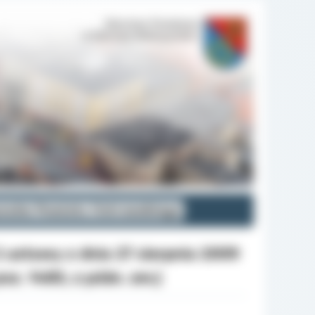
nansów Powiatu Ostrowskiego
2 ustawy z dnia 27 sierpnia 2009
poz. 1483, z późn. zm.)