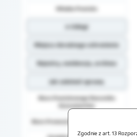
Władze Powiatu
e-Usługi
Miejsca doraźnego schronienia
Rejestry, ewidencja, archiwa
Jak załatwić sprawę
Biuro Powiatowego Rzecznika
Konsumentów
Biuro Promocji i Relacji Społecznych
Zgodnie z art. 13 Rozpo