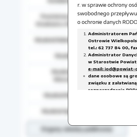
Działalność lobbingowa
r. w sprawie ochrony o
swobodnego przepływu t
Powiatowy Zespół do Spraw
o ochronie danych RODO) 
Orzekania o Niepełnosprawności
Administratorem Pań
Wydział Edukacji, Kultury i Sportu
Ostrowie Wielkopolsk
tel.: 62 737 84 00, fa
Administrator Danyc
Wydział Geodezji
w Starostwie Powiato
e-mail: iod@powiat-
Wydział Gospodarki
dane osobowe są gro
Nieruchomościami
związku z załatwianą 
rozporządzenia RODO
Wydział Rozwoju Powiatu
prawnego ciążącego 
w celach archiwalnyc
Wydział Spraw Społecznych
Dane osobowe będą u
18 stycznia 2011 r. w
w sprawie organizacj
Organy władzy publicznej
czas przetwarzania da