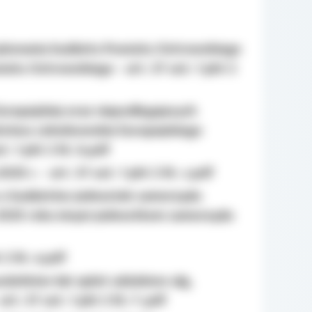
ykonania budżetu Powiatu Ostrowskiego
iatu Ostrowskiego - art. 37 ust. 1 pkt 2
uropejskiej oraz niepodlegajacych
ństwa członkowskie Europejskiego
 1 pkt 2 lit. b.pdf
5 r. - art. 37 ust. 1 pkt 2 lit. c.pdf
u z budżetów jednostek samorządu
 2025 roku innym jednostkom samorządu
2 lit. e.pdf
datków lub opłat udzielono ulg,
. 37 ust. 1 pkt 2 lit. f .pdf