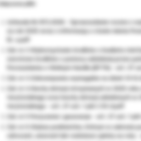
ałączone pliki
Uchwała Nr 872.2026 - Sprawozdanie roczne z w
za rok 2025 wraz z informacją o stanie mienia Pow
lit. a.pdf
Zał. nr 2 Wykorzystanie środków z budżetu Unii E
zwrotowi środków z pomocy udzielanej przez pa
Porozumienia o Wolnym Handlu (EFTA) - art. 37 ust.
Zał. nr 3 Zobowiązania wymagalne na dzień 31.12.202
Zał. nr 4 Kwoty dotacji otrzymanych w 2025 rok
terytorialnego oraz kwoty dotacji udzielonych w
terytorialnego - art. 37 ust. 1 pkt 2 lit d.pdf
Zał. nr 5 Poręczenia i gwarancje - art. 37 ust. 1 pkt 
Zał. nr 6 Wykaz podmiotów, którym w zakresie po
odroczeń, umorzeń lub rozłożono spłatę na raty - art