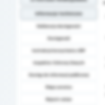
Z
Informacje techniczne
Deklaracja dostępności
Dostępność
Instrukcja korzystania z BIP
Inspektor Ochrony Danych
Dostęp do informacji publicznej
Mapa serwisu
Rejestr zmian