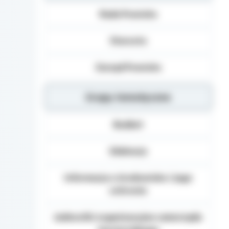
Dane osobowe mogą b
Rada Powiatu
Danych (np.: podmiot
dane osobowe), inst
organom administracj
Starosta
na podstawie przepisó
Podanie danych Osob
Zarząd Powiatu
umownego obowiązku 
danych, realizacja za
Grupy tematyczne
Osoba, której dane 
żądania od Administ
sprostowania, usunię
Budżet
danych, a także prze
wniesienia skargi d
Edukacja
Informacja o środowisku i jego
ochronie
Jednostki organizacyjne samorządu