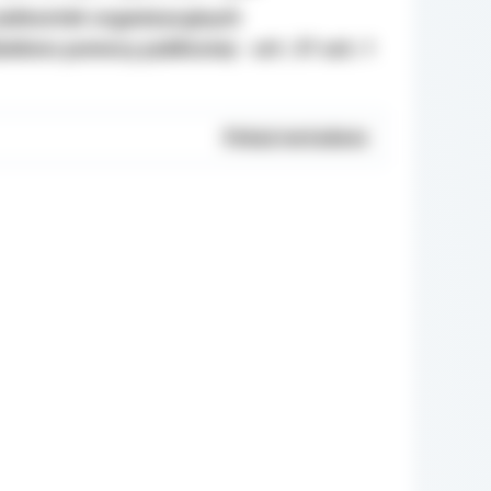
jednostek organizacyjnych
elono pomocy publicznej - art. 37 ust. 1
Pokaż metadane