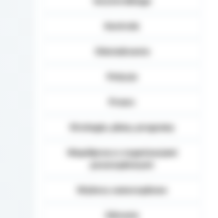
terytorialnego
Kontrole
Oświadczenia
Petycje
Prawo
Strategie, plany, programy
Współpraca z organizacjami
pozarządowymi
Wybory samorządowe
Zdrowie