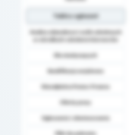
Tablica ogłoszeń
Analiza zdawalnosci osób szkolonych
w ośrodkach szkolenia kierowców
Dla niesłyszących
Kwalifikacja wojskowa
Nieodpłatna Pomoc Prawna
Oferty pracy
Ogłoszenia i obwieszczenia
Pliki do pobrania