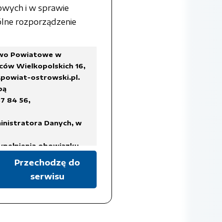
owych i w sprawie
lne rozporządzenie
two Powiatowe w
ców Wielkopolskich 16,
powiat-ostrowski.pl
.
bą
7 84 56,
inistratora Danych, w
ypełnienia obowiązku
Przechodzę do
serwisu
a Rady Ministrów z dnia
ykazów akt oraz instrukcji
isach prawa, regulujących