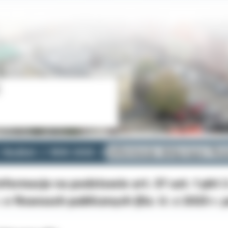
Budżet
ROK 2025
Informacje dotyczące fi
nformacje na podstawie art. 37 ust. 1 pkt 
. o finansach publicznych (Dz. U. z 2025 r. 