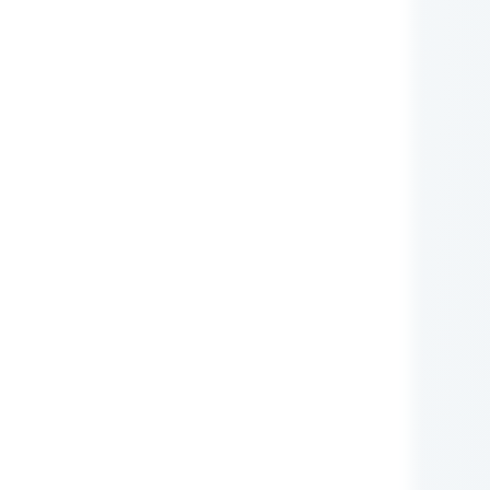
nie Administratora
rych przetwarzane są
zującego prawa (np.:
awnione do ich otrzymywania
i ustawowego ani
zą nam Państwo tych
m RODO, ma prawo do:
iwu wobec przetwarzania
obowych.