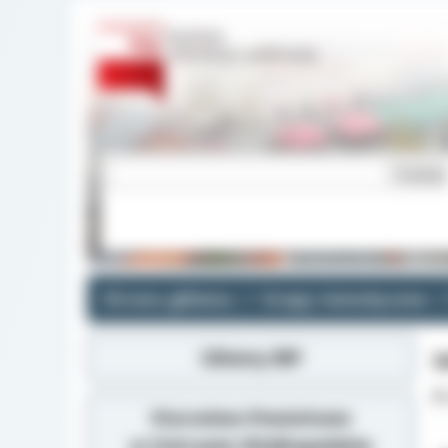
Strona główna
Grupy tematyczne
Główny BIP
I
r
Starostwo Powiatowe
w Ostrowie Wielkopolskim