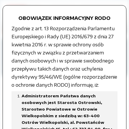
OBOWIĄZEK INFORMACYJNY RODO
Zgodnie z art. 13 Rozporządzenia Parlamentu
Europejskiego i Rady (UE) 2016/679 z dnia 27
kwietnia 2016 r. w sprawie ochrony osób
Strona główna
fizycznych w związku z przetwarzaniem
Organy władzy publicznej
danych osobowych i w sprawie swobodnego
Rada Powiatu
Głosowania
przepływu takich danych oraz uchylenia
VII kadencja
dyrektywy 95/46/WE (ogólne rozporządzenie
o ochronie danych RODO) informuję, iż:
Administratorem Państwa danych
XXV sesja Rady Powiatu
osobowych jest Starosta Ostrowski,
Starostwo Powiatowe w Ostrowie
Ostrowskiego, 14 kwietnia 2026r.
Wielkopolskim z siedzibą w: 63-400
Ostrów Wielkopolski, al. Powstańców
Załączone pliki
Wielkopolskich 16, tel.: 62 737 84 00, fax.: