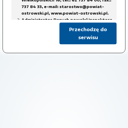
737 84 33,
e-mail: starostwo@powiat-
ostrowski.pl
,
www.powiat-ostrowski.pl
.
Raport z g_osowa_ 401108(1).docx
Administrator Danych powołał Inspektora
Ochrony Danych Osobowych, z siedzibą
Czas udostępnienia: 2026-04-15
Przechodzę do
w Starostwie Powiatowym w Ostrowie
serwisu
Wielkopolskim, tel.: 62 737 84 38, fax.: 737
Pokaż metadane
84 56,
e-mail: iod@powiat-ostrowski.pl
,
dane osobowe są gromadzone i
przetwarzane w celu realizacji
obowiązków Administratora Danych, w
związku z załatwianą sprawą, na
podstawie art. 6 ust. 1 lit. c)
rozporządzenia RODO, co oznacza iż
przetwarzanie danych jest niezbędne do
wypełnienia obowiązku prawnego
ciążącego na administratorze,
w celach archiwalnych.
Dane osobowe będą usuwane w terminach