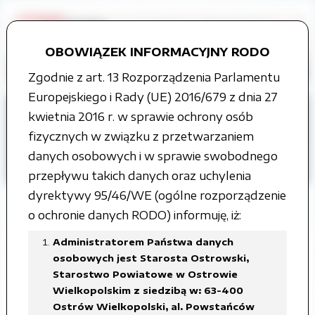
OBOWIĄZEK INFORMACYJNY RODO
Zgodnie z art. 13 Rozporządzenia Parlamentu
Europejskiego i Rady (UE) 2016/679 z dnia 27
Strona główna
kwietnia 2016 r. w sprawie ochrony osób
Organy władzy publicznej
fizycznych w związku z przetwarzaniem
Zarząd Powiatu
Uchwały Zarządu
danych osobowych i w sprawie swobodnego
VII kadencja
przepływu takich danych oraz uchylenia
dyrektywy 95/46/WE (ogólne rozporządzenie
o ochronie danych RODO) informuję, iż:
Administratorem Państwa danych
Posiedzenie Zarządu Powiatu, w dniu
osobowych jest Starosta Ostrowski,
17 kwietnia 2026 roku
Starostwo Powiatowe w Ostrowie
Wielkopolskim z siedzibą w: 63-400
Ostrów Wielkopolski, al. Powstańców
Załączone pliki