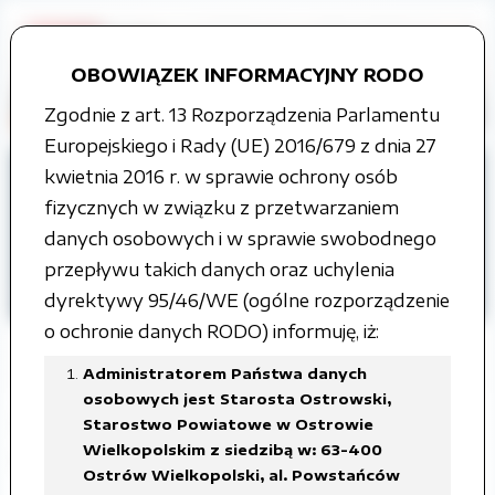
OBOWIĄZEK INFORMACYJNY RODO
Zgodnie z art. 13 Rozporządzenia Parlamentu
Europejskiego i Rady (UE) 2016/679 z dnia 27
Strona główna
kwietnia 2016 r. w sprawie ochrony osób
Organy władzy publicznej
fizycznych w związku z przetwarzaniem
Rada Powiatu
danych osobowych i w sprawie swobodnego
Projekty uchwał Rady Powiatu
przepływu takich danych oraz uchylenia
II kadencja
dyrektywy 95/46/WE (ogólne rozporządzenie
o ochronie danych RODO) informuję, iż:
Administratorem Państwa danych
osobowych jest Starosta Ostrowski,
XVII Sesja Rady Powiatu
Starostwo Powiatowe w Ostrowie
Wielkopolskim z siedzibą w: 63-400
Ostrowskiego
Ostrów Wielkopolski, al. Powstańców