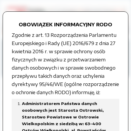
OBOWIĄZEK INFORMACYJNY RODO
Zgodnie z art. 13 Rozporządzenia Parlamentu
Europejskiego i Rady (UE) 2016/679 z dnia 27
Strona główna
kwietnia 2016 r. w sprawie ochrony osób
Organy władzy publicznej
fizycznych w związku z przetwarzaniem
Rada Powiatu
Uchwały Rady Powiatu
danych osobowych i w sprawie swobodnego
III kadencja
przepływu takich danych oraz uchylenia
dyrektywy 95/46/WE (ogólne rozporządzenie
o ochronie danych RODO) informuję, iż:
VIII Sesja Rady Powiatu
Administratorem Państwa danych
osobowych jest Starosta Ostrowski,
Ostrowskiego 31 maja 2007 roku
Starostwo Powiatowe w Ostrowie
Wielkopolskim z siedzibą w: 63-400
Załączone pliki
Ostrów Wielkopolski, al. Powstańców