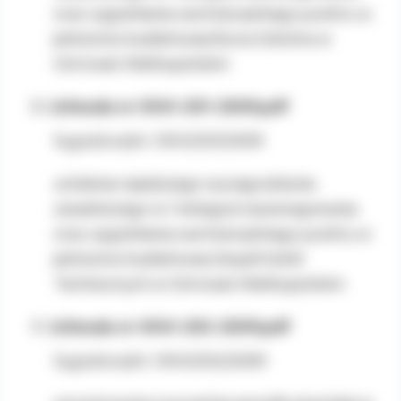
oraz uzgodnienia wartości jednego punktu w
jednostce budżetowej Bursa Szkolna w
Ostrowie Wielkopolskim
Uchwała nr XXVI-201-2009.pdf
Sygnatura/nr: XXVI/201/2009
ustalenia najniższego wynagrodzenia
zasadniczego w I kategorii zaszeregowania
oraz uzgodnienia wartości jednego punktu w
jednostce budżetowej Zespół Szkół
Technicznych w Ostrowie Wielkopolskim
Uchwała nr XXVI-202-2009.pdf
Sygnatura/nr: XXVI/202/2009