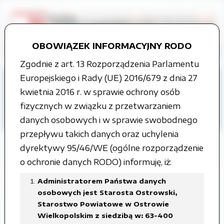
OBOWIĄZEK INFORMACYJNY RODO
Zgodnie z art. 13 Rozporządzenia Parlamentu
Strona główna
Europejskiego i Rady (UE) 2016/679 z dnia 27
Organy władzy publicznej
kwietnia 2016 r. w sprawie ochrony osób
Zarząd Powiatu
Uchwały Zarządu
fizycznych w związku z przetwarzaniem
II kadencja
danych osobowych i w sprawie swobodnego
przepływu takich danych oraz uchylenia
dyrektywy 95/46/WE (ogólne rozporządzenie
o ochronie danych RODO) informuję, iż:
Posiedzenie Zarządu Powiatu
Administratorem Państwa danych
Ostrowskiego 12 stycznia 2004 roku
osobowych jest Starosta Ostrowski,
Starostwo Powiatowe w Ostrowie
Wielkopolskim z siedzibą w: 63-400
Załączone pliki