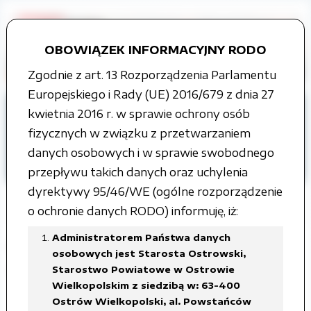
OBOWIĄZEK INFORMACYJNY RODO
Zgodnie z art. 13 Rozporządzenia Parlamentu
Europejskiego i Rady (UE) 2016/679 z dnia 27
Strona główna
kwietnia 2016 r. w sprawie ochrony osób
Organy władzy publicznej
fizycznych w związku z przetwarzaniem
Zarząd Powiatu
Uchwały Zarządu
danych osobowych i w sprawie swobodnego
II kadencja
przepływu takich danych oraz uchylenia
dyrektywy 95/46/WE (ogólne rozporządzenie
o ochronie danych RODO) informuję, iż:
Administratorem Państwa danych
Posiedzenie Zarządu Powiatu
osobowych jest Starosta Ostrowski,
Ostrowskiego 16 lutego 2004 roku
Starostwo Powiatowe w Ostrowie
Wielkopolskim z siedzibą w: 63-400
Ostrów Wielkopolski, al. Powstańców
Załączone pliki