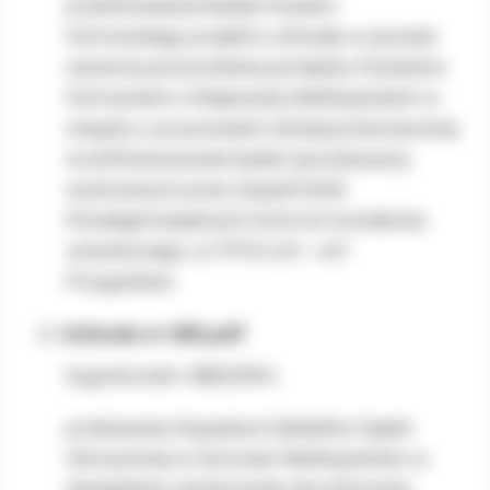
przedstawienia Radzie Powiatu
Prezesa Urzędu Ochrony Danych
Ostrowskiego projektu uchwały w sprawie
Osobowych.
zawarcia porozumienia pomiędzy Powiatem
Ostrowskim a Wojewodą Wielkopolskim w
związku z przyznaniem dotacji przeznaczonej
na dofinansowanie badań opryskiwaczy
wykonanych przez Zespół Szkół
Ponadgimnazjalnych Centrum kształcenia
ustawicznego, ul. PTR 6, 63 – 421
Przygodzice.
Uchwała nr 685.pdf
Sygnatura/nr: 685/2004
przekazania Zespołowi Zakładów Opieki
Zdrowotnej w Ostrowie Wielkopolskim w
nieodpłatne użytkowanie nieruchomości