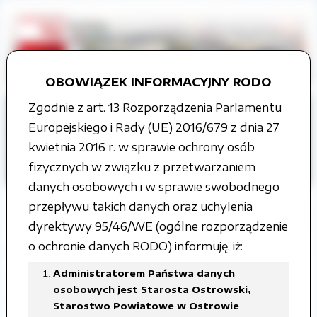
OBOWIĄZEK INFORMACYJNY RODO
Zgodnie z art. 13 Rozporządzenia Parlamentu
Strona główna
Europejskiego i Rady (UE) 2016/679 z dnia 27
Organy władzy publicznej
kwietnia 2016 r. w sprawie ochrony osób
Zarząd Powiatu
Uchwały Zarządu
fizycznych w związku z przetwarzaniem
II kadencja
danych osobowych i w sprawie swobodnego
przepływu takich danych oraz uchylenia
dyrektywy 95/46/WE (ogólne rozporządzenie
o ochronie danych RODO) informuję, iż:
Posiedzenie Zarządu Powiatu
Ostrowskiego 22 listopada 2004
Administratorem Państwa danych
osobowych jest Starosta Ostrowski,
roku
Starostwo Powiatowe w Ostrowie