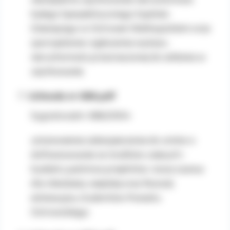
byłego Specjalistycznego Szpitala
Dziecięcego w Ostrowie Wielkopolskim oraz
sporządzenia i ogłoszenia wykazu
nieruchomości przeznaczonej do oddania w
użytkowanie.
Uchwała nr 686.pdf
Sygnatura/nr: 686/2004
ustanowienia zabezpieczenia do umów o
dofinansowanie ze środków unijnych i
budżetu państwa projektów: nowa szansa
dla młodzieży wiejskiej oraz Rozwój
edukacyjny studentów Powiatu
Ostrowskiego.