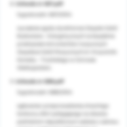
Uchwała nr 687.pdf
Sygnatura/nr: 687/2004
wyrażenia zgody dyrektorowi Zespołu Szkól
Budowlano – Energetycznych na bezpłatne
przekazanie instrumentów muzycznych
Zespołowi Szkól Muzycznych im. Krzysztofa
Komedy – Trzcińskiego w Ostrowie
Wielkopolskim.
Uchwała nr 688.pdf
Sygnatura/nr: 688/2004
ogłoszenia i przeprowadzenia otwartego
konkursu ofert polegającego na zleceniu
podmiotom niepublicznym zadania z zakresu