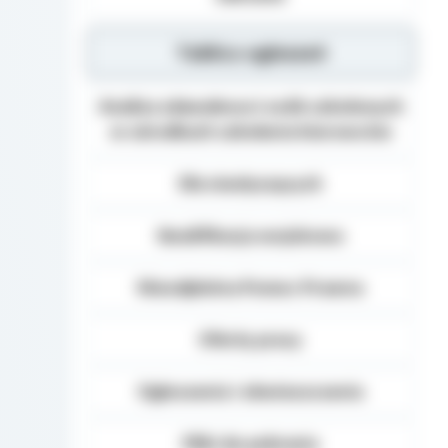
Tablica ogłoszeń
Analiza zdawalnosci osób szkolonych
w ośrodkach szkolenia kierowców
Dla niesłyszących
Kwalifikacja wojskowa
Nieodpłatna Pomoc Prawna
Oferty pracy
Ogłoszenia i obwieszczenia
Pliki do pobrania