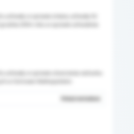
tu uchwały w sprawie zmiany uchwały Nr
 grudnia 2004 roku w sprawie uchwalenia
tu uchwały w sprawie utworzenia rachunku
ch w Ostrowie Wielkopolskim.
Pokaż metadane