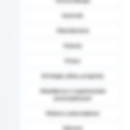
terytorialnego
Kontrole
Oświadczenia
Petycje
Prawo
Strategie, plany, programy
Współpraca z organizacjami
pozarządowymi
Wybory samorządowe
Zdrowie