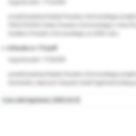
Sygnatura/nr: 772/2005
przedstawienia Radzie Powiatu Ostrowskiego projek
XXII/211/2004 Rady Powiatu Ostrowskiego z dnia 30
budżetu Powiatu Ostrowskiego na 2005 roku.
Uchwała nr 773.pdf
Sygnatura/nr: 773/2005
przedstawienia Radzie Powiatu Ostrowskiego projek
dochodów własnych Zespołu Szkół Ogólnokształcący
Czas udostępnienia: 2005-02-15