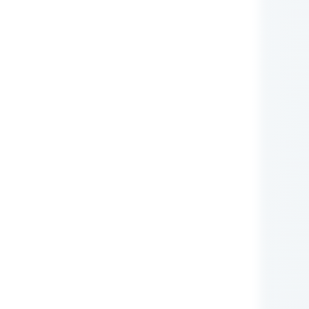
nie Administratora
rych przetwarzane są
zującego prawa (np.:
awnione do ich otrzymywania
i ustawowego ani
zą nam Państwo tych
m RODO, ma prawo do:
iwu wobec przetwarzania
obowych.