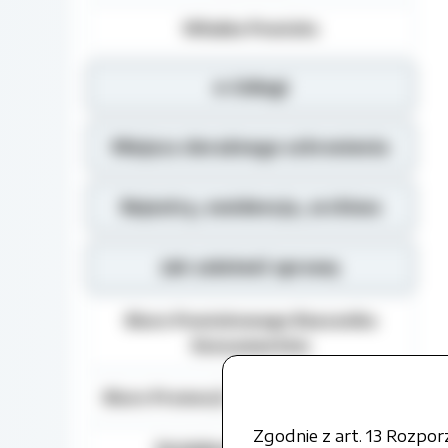
Władze Powiatu
e-Usługi
Miejsca doraźnego schronienia
Rejestry, ewidencja, archiwa
Jak załatwić sprawę
Biuro Powiatowego Rzecznika
Konsumentów
Biuro Promocji i Relacji Społecznych
Zgodnie z art. 13 Rozpo