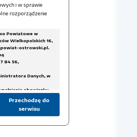
owych i w sprawie
lne rozporządzenie
two Powiatowe w
ców Wielkopolskich 16,
powiat-ostrowski.pl
.
bą
7 84 56,
inistratora Danych, w
ypełnienia obowiązku
Przechodzę do
serwisu
a Rady Ministrów z dnia
ykazów akt oraz instrukcji
isach prawa, regulujących