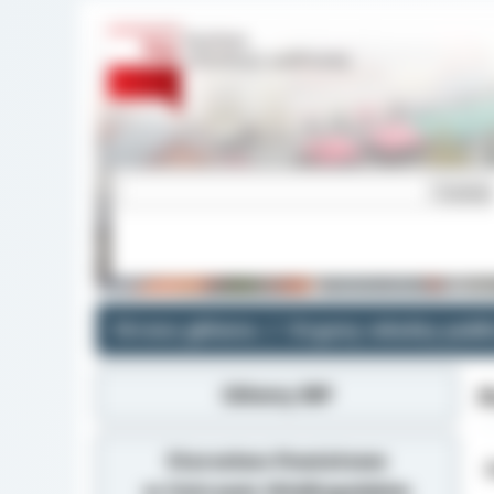
Strona główna
Organy władzy publi
Główny BIP
P
Starostwo Powiatowe
Z
w Ostrowie Wielkopolskim