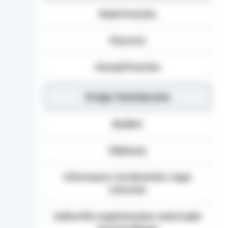
Dane osobowe mogą b
Rada Powiatu
Danych (np.: podmiot
dane osobowe), inst
organom administracj
Starosta
na podstawie przepisó
Podanie danych Osob
Zarząd Powiatu
umownego obowiązku 
danych, realizacja za
Grupy tematyczne
Osoba, której dane 
żądania od Administ
sprostowania, usunię
Budżet
danych, a także prze
wniesienia skargi d
Edukacja
Informacja o środowisku i jego
ochronie
Jednostki organizacyjne samorządu