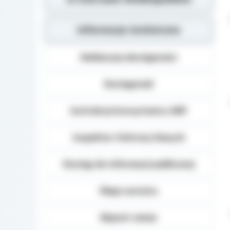
Informacje techniczne
Deklaracja dostępności
Dostępność
Instrukcja korzystania z BIP
Inspektor Ochrony Danych
Dostęp do informacji publicznej
Mapa serwisu
Rejestr zmian