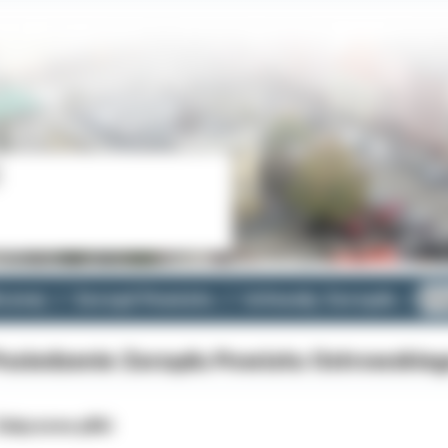
cznej
Zarząd Powiatu
Uchwały Zarządu
II
osiedzenie Zarządu Powiatu Ostrowskieg
ałączone pliki