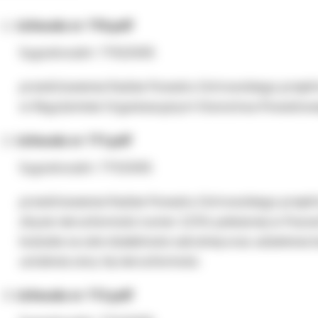
Uchwała nr 770.pdf
Sygnatura/nr: 770/2005
przedstawienia Radzie Powiatu Ostrowskiego proje
w Regulaminie Organizacyjnym Starostwa Powiatow
Uchwała nr 771.pdf
Sygnatura/nr: 771/2005
przedstawienia Radzie Powiatu Ostrowskiego projek
zbycie nieruchomości numer 227/4 położonej w Psar
kościoła na cele działalności sakralnej oraz udzielenia
ustalenia ceny tej nieruchomości.
Uchwała nr 772.pdf