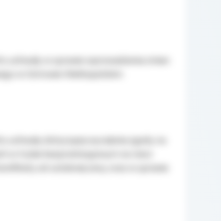
ktu uchwały w sprawie wprowadzenia zmian
ego w Ostrowie Wielkopolskim.
tu uchwały dotyczącej wyrażenia zgody na
ach w trybie bezprzetargowym na rzecz
 bonifikaty od ustalonej ceny, oraz w sprawie