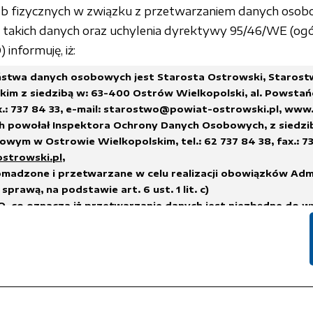
sób fizycznych w związku z przetwarzaniem danych osob
akich danych oraz uchylenia dyrektywy 95/46/WE (ogó
informuję, iż:
stwa danych osobowych jest Starosta Ostrowski, Staros
im z siedzibą w: 63-400 Ostrów Wielkopolski, al. Powstań
x.: 737 84 33,
e-mail: starostwo@powiat-ostrowski.pl
,
www.
h powołał Inspektora Ochrony Danych Osobowych, z siedzi
wym w Ostrowie Wielkopolskim, tel.: 62 737 84 38, fax.: 73
ostrowski.pl
,
madzone i przetwarzane w celu realizacji obowiązków Adm
sprawą, na podstawie art. 6 ust. 1 lit. c)
, co oznacza iż przetwarzanie danych jest niezbędne do w
na administratorze,
h.
suwane w terminach wskazanych w Rozporządzeniu Prezes
 sprawie instrukcji kancelaryjnej, jednolitych rzeczowych w
i i zakresu działania archiwów zakładowych
lub innych przep
nych, którym podlega Administrator Danych.