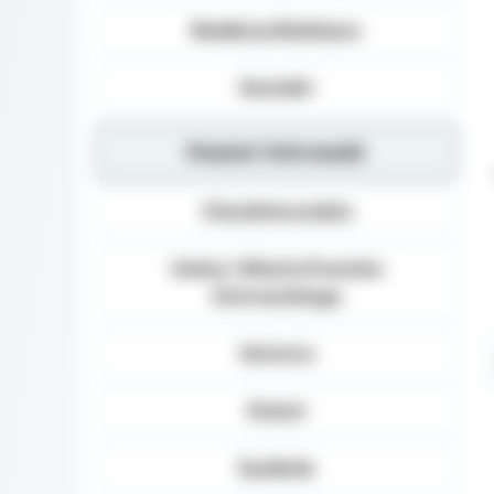
Redakcja Biuletynu
Kontakt
Powiat Ostrowski
Charakterystyka
Gminy i Miasta Powiatu
Ostrowskiego
Historia
Statut
Symbole