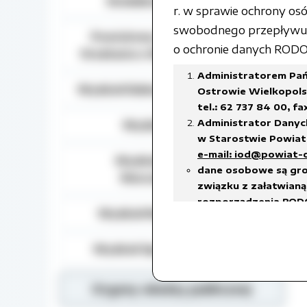
Działalność lobbingowa
r. w sprawie ochrony o
swobodnego przepływu t
Powiatowy Zespół do Spraw
o ochronie danych RODO) 
Orzekania o Niepełnosprawności
Administratorem Pań
Wydział Edukacji, Kultury i Sportu
Ostrowie Wielkopolsk
tel.: 62 737 84 00, fa
Administrator Danyc
Wydział Geodezji
w Starostwie Powiato
e-mail: iod@powiat-
Wydział Gospodarki
dane osobowe są gro
Nieruchomościami
związku z załatwianą 
rozporządzenia RODO
Wydział Rozwoju Powiatu
prawnego ciążącego 
w celach archiwalnyc
Wydział Spraw Społecznych
Dane osobowe będą u
18 stycznia 2011 r. w
w sprawie organizacj
Organy władzy publicznej
czas przetwarzania da