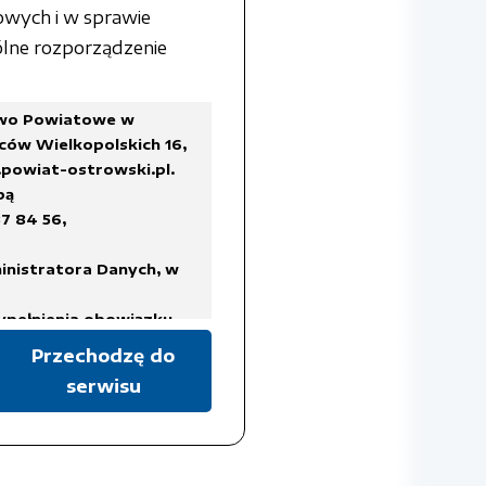
owych i w sprawie
lne rozporządzenie
two Powiatowe w
ców Wielkopolskich 16,
powiat-ostrowski.pl
.
bą
7 84 56,
inistratora Danych, w
ypełnienia obowiązku
Przechodzę do
serwisu
a Rady Ministrów z dnia
ykazów akt oraz instrukcji
isach prawa, regulujących