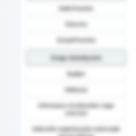
Dane osobowe mogą b
Rada Powiatu
Danych (np.: podmiot
dane osobowe), inst
organom administracj
Starosta
na podstawie przepisó
Podanie danych Osob
Zarząd Powiatu
umownego obowiązku 
danych, realizacja za
Grupy tematyczne
Osoba, której dane 
żądania od Administ
sprostowania, usunię
Budżet
danych, a także prze
wniesienia skargi d
Edukacja
Informacja o środowisku i jego
ochronie
Jednostki organizacyjne samorządu