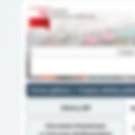
Strona główna
Organy władzy publi
Główny BIP
P
Starostwo Powiatowe
Z
w Ostrowie Wielkopolskim