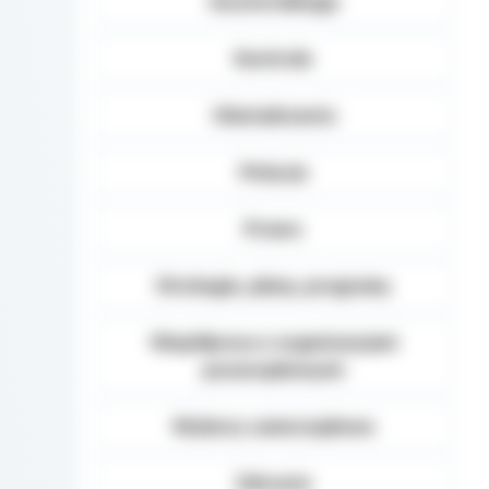
terytorialnego
Kontrole
Oświadczenia
Petycje
Prawo
Strategie, plany, programy
Współpraca z organizacjami
pozarządowymi
Wybory samorządowe
Zdrowie