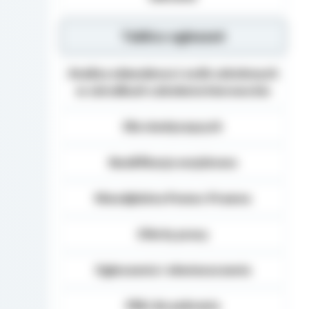
Tablica ogłoszeń
Analiza zdawalnosci osób szkolonych
w ośrodkach szkolenia kierowców
Dla niesłyszących
Kwalifikacja wojskowa
Nieodpłatna Pomoc Prawna
Oferty pracy
Ogłoszenia i obwieszczenia
Pliki do pobrania