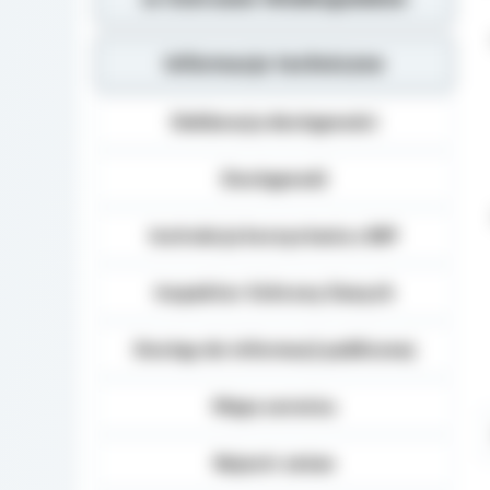
Informacje techniczne
Deklaracja dostępności
Dostępność
Instrukcja korzystania z BIP
Inspektor Ochrony Danych
Dostęp do informacji publicznej
Mapa serwisu
Rejestr zmian