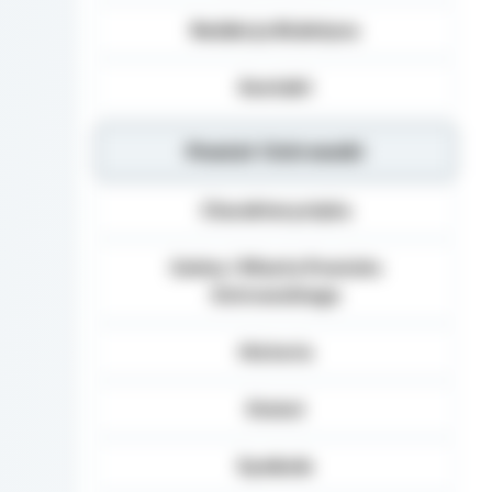
Redakcja Biuletynu
Kontakt
Powiat Ostrowski
Charakterystyka
Gminy i Miasta Powiatu
Ostrowskiego
Historia
Statut
Symbole