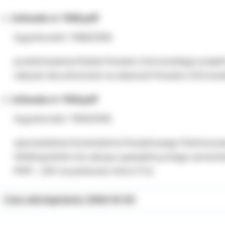
Uchwała nr 1168.pdf
Sygnatura/nr: 1168/2006
przedstawienia Radzie Powiatu Ostrowskiego projekt
nabycie nieruchomości na własność Powiatu Ostrows
Uchwała nr 1169.pdf
Sygnatura/nr: 1169/2006
upoważnienia Komendanta Powiatowego Państwowej 
Wielkopolskim do zakupu specjalistycznego samoc
PMP – 25D na podwoziu Volvo FL6.
Czas udostępnienia: 2006-03-30