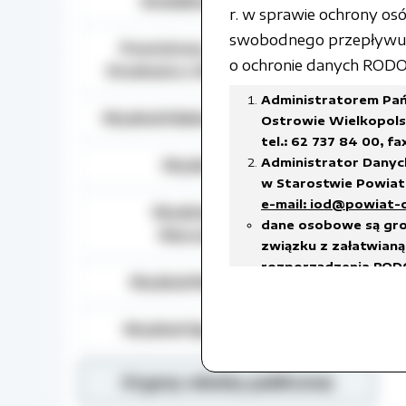
Działalność lobbingowa
r. w sprawie ochrony o
swobodnego przepływu t
Powiatowy Zespół do Spraw
o ochronie danych RODO) 
Orzekania o Niepełnosprawności
Administratorem Pań
Wydział Edukacji, Kultury i Sportu
Ostrowie Wielkopolsk
tel.: 62 737 84 00, fa
Administrator Danyc
Wydział Geodezji
w Starostwie Powiato
e-mail: iod@powiat-
Wydział Gospodarki
dane osobowe są gro
Nieruchomościami
związku z załatwianą 
rozporządzenia RODO
Wydział Rozwoju Powiatu
prawnego ciążącego 
w celach archiwalnyc
Wydział Spraw Społecznych
Dane osobowe będą u
18 stycznia 2011 r. w
w sprawie organizacj
Organy władzy publicznej
czas przetwarzania da