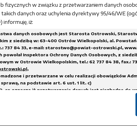
sób fizycznych w związku z przetwarzaniem danych osob
akich danych oraz uchylenia dyrektywy 95/46/WE (ogó
informuję, iż:
stwa danych osobowych jest Starosta Ostrowski, Staros
im z siedzibą w: 63-400 Ostrów Wielkopolski, al. Powstań
x.: 737 84 33,
e-mail: starostwo@powiat-ostrowski.pl
,
www.
h powołał Inspektora Ochrony Danych Osobowych, z siedzi
wym w Ostrowie Wielkopolskim, tel.: 62 737 84 38, fax.: 73
ostrowski.pl
,
madzone i przetwarzane w celu realizacji obowiązków Adm
sprawą, na podstawie art. 6 ust. 1 lit. c)
, co oznacza iż przetwarzanie danych jest niezbędne do w
na administratorze,
h.
suwane w terminach wskazanych w Rozporządzeniu Prezes
 sprawie instrukcji kancelaryjnej, jednolitych rzeczowych w
i i zakresu działania archiwów zakładowych
lub innych przep
nych, którym podlega Administrator Danych.