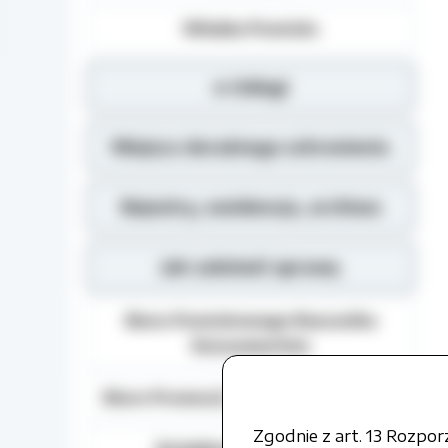
Władze Powiatu
e-Usługi
Miejsca doraźnego schronienia
Rejestry, ewidencja, archiwa
Jak załatwić sprawę
Biuro Powiatowego Rzecznika
Konsumentów
Biuro Promocji i Relacji Społecznych
Zgodnie z art. 13 Rozpo