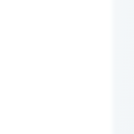
nie Administratora
rych przetwarzane są
zującego prawa (np.:
awnione do ich otrzymywania
i ustawowego ani
zą nam Państwo tych
m RODO, ma prawo do:
iwu wobec przetwarzania
obowych.