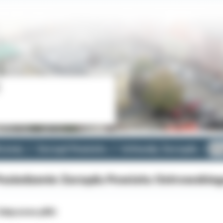
cznej
Zarząd Powiatu
Uchwały Zarządu
II
osiedzenie Zarządu Powiatu Ostrowskieg
ałączone pliki