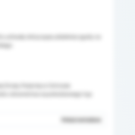
u uchwały dotyczącej udzielenia zgody na
kiego.
Straży Pożarnej w Ostrowie
hodu ratownictwa wysokościowego typ
Pokaż metadane