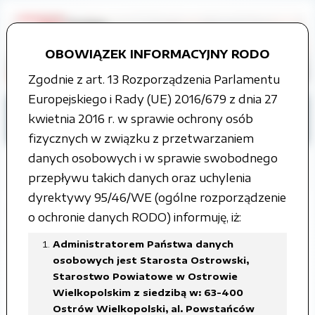
OBOWIĄZEK INFORMACYJNY RODO
Zgodnie z art. 13 Rozporządzenia Parlamentu
Europejskiego i Rady (UE) 2016/679 z dnia 27
Strona główna
Grupy tematyczne
kwietnia 2016 r. w sprawie ochrony osób
Kontrole
kontrola zarządcza
fizycznych w związku z przetwarzaniem
danych osobowych i w sprawie swobodnego
przepływu takich danych oraz uchylenia
dyrektywy 95/46/WE (ogólne rozporządzenie
Oświadczenia o stanie kontroli
o ochronie danych RODO) informuję, iż:
zarządczej
Administratorem Państwa danych
osobowych jest Starosta Ostrowski,
Załączone pliki
Starostwo Powiatowe w Ostrowie
Wielkopolskim z siedzibą w: 63-400
Ostrów Wielkopolski, al. Powstańców
Oświadczenie o stanie kontroli zarządczej