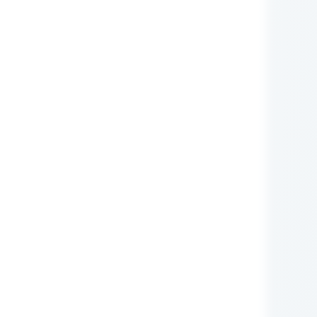
nie Administratora
rych przetwarzane są
zującego prawa (np.:
awnione do ich otrzymywania
i ustawowego ani
zą nam Państwo tych
m RODO, ma prawo do:
iwu wobec przetwarzania
obowych.