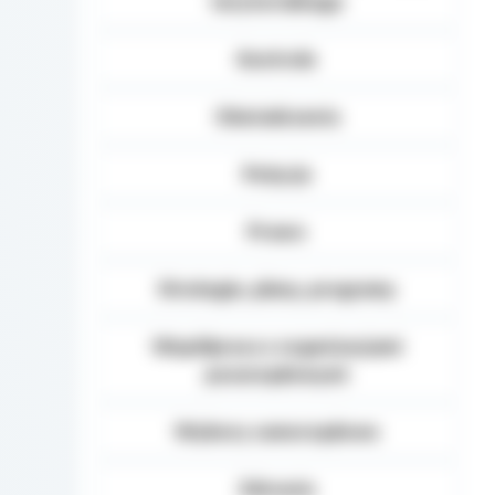
terytorialnego
Kontrole
Oświadczenia
Petycje
Prawo
Strategie, plany, programy
Współpraca z organizacjami
pozarządowymi
Wybory samorządowe
Zdrowie