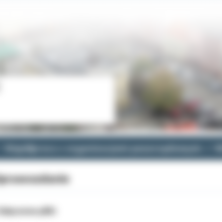
Współpraca z organizacjami pozarządowymi
R
prawozdanie
ałączone pliki