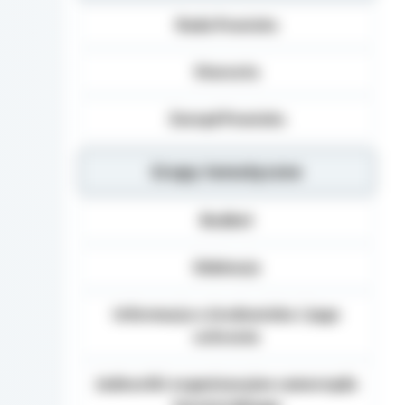
Dane osobowe mogą b
Rada Powiatu
Danych (np.: podmiot
dane osobowe), inst
organom administracj
Starosta
na podstawie przepisó
Podanie danych Osob
Zarząd Powiatu
umownego obowiązku 
danych, realizacja za
Grupy tematyczne
Osoba, której dane 
żądania od Administ
sprostowania, usunię
Budżet
danych, a także prze
wniesienia skargi d
Edukacja
Informacja o środowisku i jego
ochronie
Jednostki organizacyjne samorządu