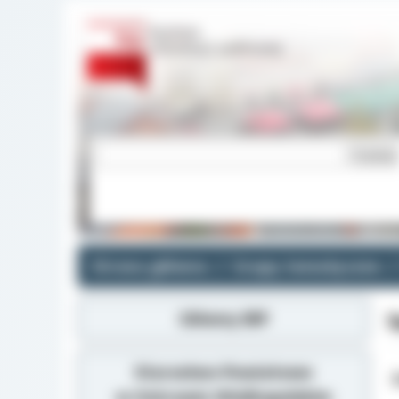
Strona główna
Grupy tematyczne
Główny BIP
S
Starostwo Powiatowe
Z
w Ostrowie Wielkopolskim