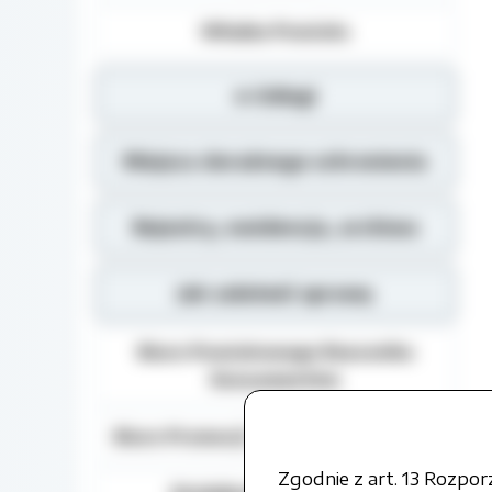
Władze Powiatu
e-Usługi
Miejsca doraźnego schronienia
Rejestry, ewidencja, archiwa
Jak załatwić sprawę
Biuro Powiatowego Rzecznika
Konsumentów
Biuro Promocji i Relacji Społecznych
Zgodnie z art. 13 Rozpo