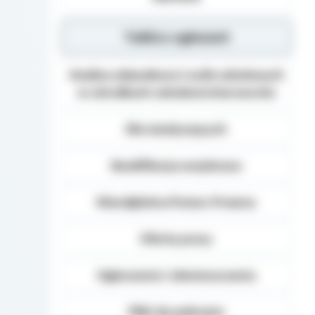
Tablica ogłoszeń
Analiza zdawalnosci osób szkolonych
w ośrodkach szkolenia kierowców
Dla niesłyszących
Kwalifikacja wojskowa
Nieodpłatna Pomoc Prawna
Oferty pracy
Ogłoszenia i obwieszczenia
Pliki do pobrania