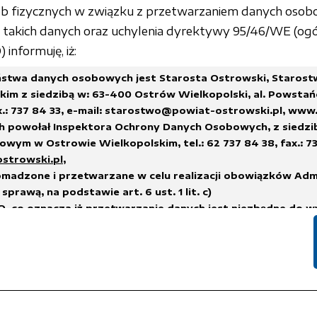
sób fizycznych w związku z przetwarzaniem danych osob
akich danych oraz uchylenia dyrektywy 95/46/WE (ogó
informuję, iż:
stwa danych osobowych jest Starosta Ostrowski, Staros
im z siedzibą w: 63-400 Ostrów Wielkopolski, al. Powstań
x.: 737 84 33,
e-mail: starostwo@powiat-ostrowski.pl
,
www.
h powołał Inspektora Ochrony Danych Osobowych, z siedzi
wym w Ostrowie Wielkopolskim, tel.: 62 737 84 38, fax.: 73
ostrowski.pl
,
madzone i przetwarzane w celu realizacji obowiązków Adm
sprawą, na podstawie art. 6 ust. 1 lit. c)
, co oznacza iż przetwarzanie danych jest niezbędne do w
na administratorze,
h.
suwane w terminach wskazanych w Rozporządzeniu Prezes
 sprawie instrukcji kancelaryjnej, jednolitych rzeczowych w
i i zakresu działania archiwów zakładowych
lub innych przep
nych, którym podlega Administrator Danych.