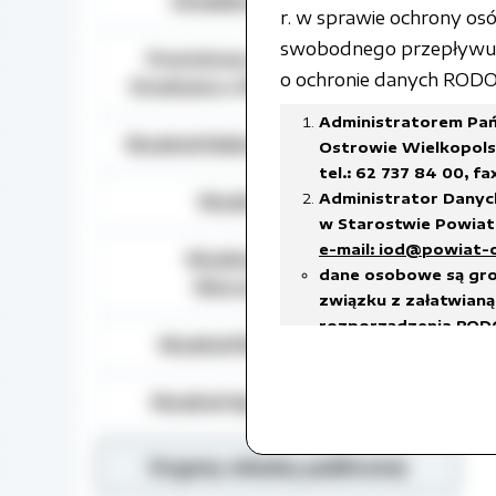
Działalność lobbingowa
r. w sprawie ochrony o
swobodnego przepływu t
Powiatowy Zespół do Spraw
o ochronie danych RODO) 
Orzekania o Niepełnosprawności
Administratorem Pań
Wydział Edukacji, Kultury i Sportu
Ostrowie Wielkopolsk
tel.: 62 737 84 00, fa
Administrator Danyc
Wydział Geodezji
w Starostwie Powiato
e-mail: iod@powiat-
Wydział Gospodarki
dane osobowe są gro
Nieruchomościami
związku z załatwianą 
rozporządzenia RODO
Wydział Rozwoju Powiatu
prawnego ciążącego 
w celach archiwalnyc
Wydział Spraw Społecznych
Dane osobowe będą u
18 stycznia 2011 r. w
w sprawie organizacj
Organy władzy publicznej
czas przetwarzania da