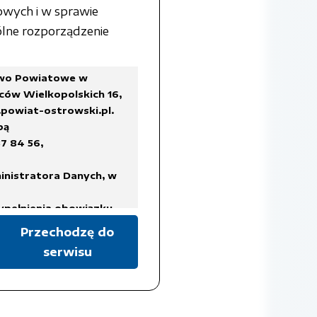
owych i w sprawie
lne rozporządzenie
two Powiatowe w
ców Wielkopolskich 16,
powiat-ostrowski.pl
.
bą
7 84 56,
inistratora Danych, w
ypełnienia obowiązku
Przechodzę do
serwisu
a Rady Ministrów z dnia
ykazów akt oraz instrukcji
isach prawa, regulujących