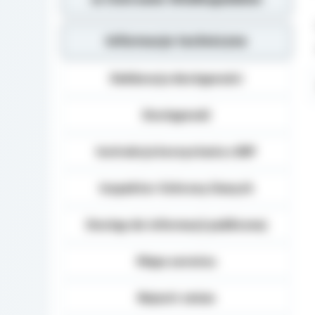
Informacje techniczne
Deklaracja dostępności
Dostępność
Instrukcja korzystania z BIP
Inspektor Ochrony Danych
Dostęp do informacji publicznej
Mapa serwisu
Rejestr zmian