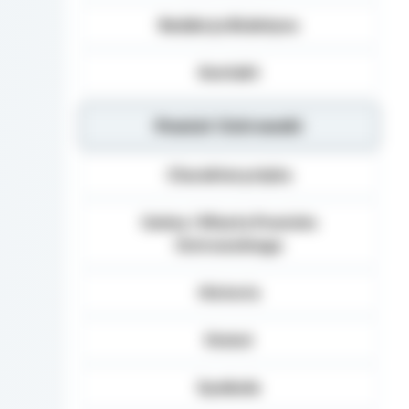
Redakcja Biuletynu
Kontakt
Powiat Ostrowski
Charakterystyka
Gminy i Miasta Powiatu
Ostrowskiego
Historia
Statut
Symbole