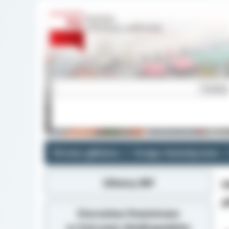
Strona główna
Grupy tematyczne
Główny BIP
I
p
Starostwo Powiatowe
w Ostrowie Wielkopolskim