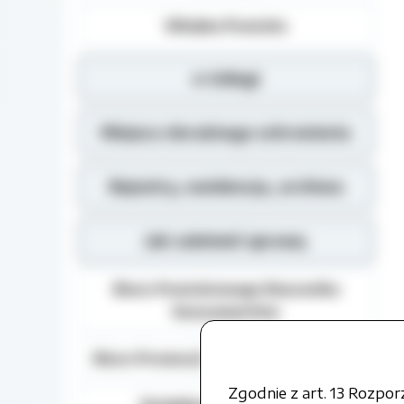
Władze Powiatu
e-Usługi
Miejsca doraźnego schronienia
Rejestry, ewidencja, archiwa
Jak załatwić sprawę
Biuro Powiatowego Rzecznika
Konsumentów
Biuro Promocji i Relacji Społecznych
Zgodnie z art. 13 Rozpo