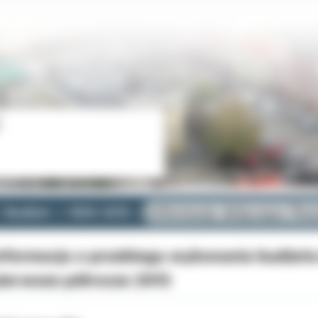
Budżet
ROK 2013
Informacje dotyczące fin
nformacja o przebiegu wykonania budżet
ierwsze półrocze 2013