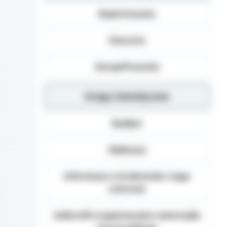
Dane osobowe mogą b
Rada Powiatu
Danych (np.: podmiot
dane osobowe), inst
organom administracj
Starosta
na podstawie przepisó
Podanie danych Osob
Zarząd Powiatu
umownego obowiązku 
danych, realizacja za
Grupy tematyczne
Osoba, której dane 
żądania od Administ
sprostowania, usunię
Budżet
danych, a także prze
wniesienia skargi d
Edukacja
Informacja o środowisku i jego
ochronie
Jednostki organizacyjne samorządu