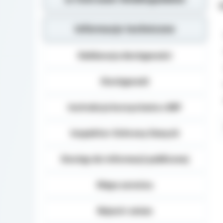
Z
Informacje techniczne
Deklaracja dostępności
Dostępność
Instrukcja korzystania z BIP
Inspektor Ochrony Danych
Dostęp do informacji publicznej
Mapa serwisu
Rejestr zmian