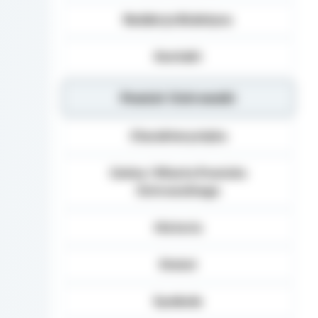
Redakcja Biuletynu
Kontakt
Powiat Ostrowski
Charakterystyka
Gminy i Miasta Powiatu
Ostrowskiego
Historia
Statut
Symbole