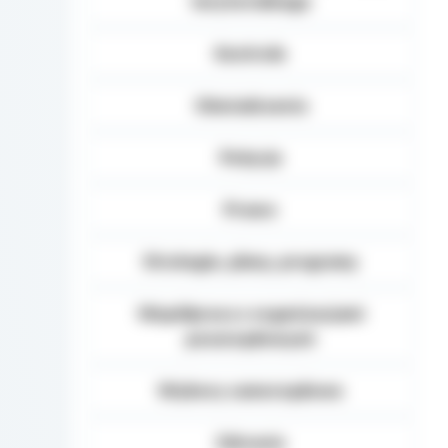
terytorialnego
Kontrole
Oświadczenia
Petycje
Prawo
Strategie, plany, programy
Współpraca z organizacjami
pozarządowymi
Wybory samorządowe
Zdrowie