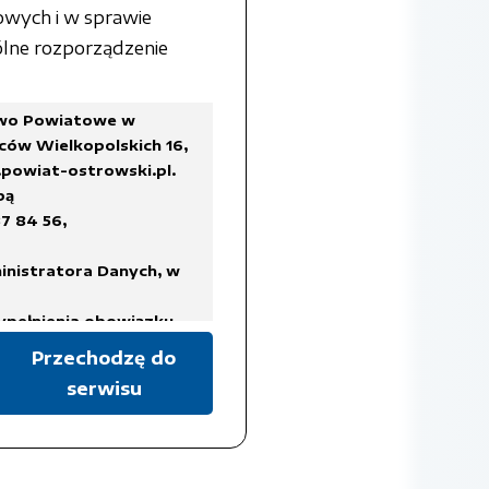
owych i w sprawie
lne rozporządzenie
two Powiatowe w
ców Wielkopolskich 16,
powiat-ostrowski.pl
.
bą
7 84 56,
inistratora Danych, w
ypełnienia obowiązku
Przechodzę do
serwisu
a Rady Ministrów z dnia
ykazów akt oraz instrukcji
isach prawa, regulujących