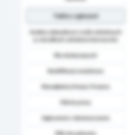
Tablica ogłoszeń
Analiza zdawalnosci osób szkolonych
w ośrodkach szkolenia kierowców
Dla niesłyszących
Kwalifikacja wojskowa
Nieodpłatna Pomoc Prawna
Oferty pracy
Ogłoszenia i obwieszczenia
Pliki do pobrania