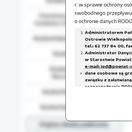
Działalność lobbingowa
r. w sprawie ochrony o
swobodnego przepływu t
Powiatowy Zespół do Spraw
o ochronie danych RODO) 
Orzekania o Niepełnosprawności
Administratorem Pań
Wydział Edukacji, Kultury i Sportu
Ostrowie Wielkopolsk
tel.: 62 737 84 00, fa
Administrator Danyc
Wydział Geodezji
w Starostwie Powiato
e-mail: iod@powiat-
Wydział Gospodarki
dane osobowe są gro
Nieruchomościami
związku z załatwianą 
rozporządzenia RODO
Wydział Rozwoju Powiatu
prawnego ciążącego 
w celach archiwalnyc
Wydział Spraw Społecznych
Dane osobowe będą u
18 stycznia 2011 r. w
w sprawie organizacj
Organy władzy publicznej
czas przetwarzania da