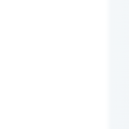
nie Administratora
rych przetwarzane są
zującego prawa (np.:
awnione do ich otrzymywania
i ustawowego ani
zą nam Państwo tych
m RODO, ma prawo do:
iwu wobec przetwarzania
obowych.