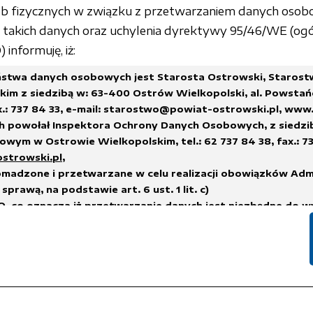
sób fizycznych w związku z przetwarzaniem danych osob
akich danych oraz uchylenia dyrektywy 95/46/WE (ogó
informuję, iż:
stwa danych osobowych jest Starosta Ostrowski, Staros
im z siedzibą w: 63-400 Ostrów Wielkopolski, al. Powstań
x.: 737 84 33,
e-mail: starostwo@powiat-ostrowski.pl
,
www.
h powołał Inspektora Ochrony Danych Osobowych, z siedzi
wym w Ostrowie Wielkopolskim, tel.: 62 737 84 38, fax.: 73
ostrowski.pl
,
madzone i przetwarzane w celu realizacji obowiązków Adm
sprawą, na podstawie art. 6 ust. 1 lit. c)
, co oznacza iż przetwarzanie danych jest niezbędne do w
na administratorze,
h.
suwane w terminach wskazanych w Rozporządzeniu Prezes
 sprawie instrukcji kancelaryjnej, jednolitych rzeczowych w
i i zakresu działania archiwów zakładowych
lub innych przep
nych, którym podlega Administrator Danych.