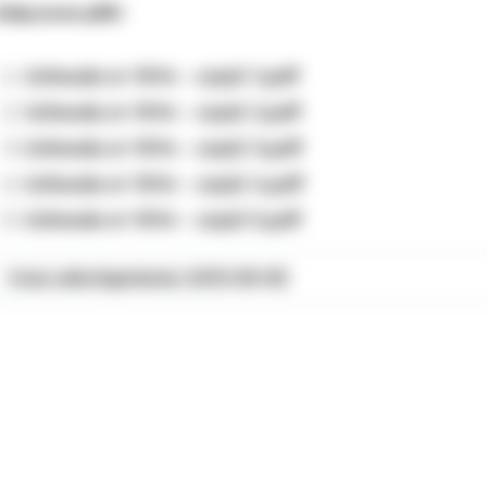
ałączone pliki
Uchwała nr 1014 - część 1.pdf
Uchwała nr 1014 - część 2.pdf
Uchwała nr 1014 - część 3.pdf
Uchwała nr 1014 - część 4.pdf
Uchwała nr 1014 - część 5.pdf
Czas udostępnienia: 2013-09-05