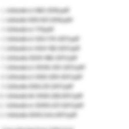
Uchwała nr 683-2016.pdf
uchwała XXIV.167.2016.pdf
Uchwala nr 779.pdf
Uchwała nr XXV-175-2017.pdf
Uchwala nr XXVI 182 2017.pdf
Uchwała XXVII-186-2017.pdf
Uchwała nr XXVIII-201-2017.pdf
Uchwała nr XXIX-209-2017.pdf
Uchwała XXXI.221.2017.pdf
Uchwała Nr XXXII.228.2017.pdf
Uchwała nr XXXIV.237.2017.pdf
Uchwała XXXV.244.2017.pdf