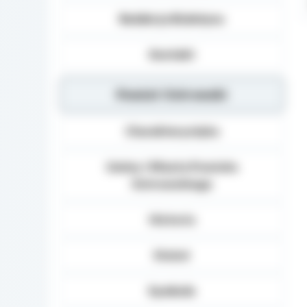
Redakcja Biuletynu
Kontakt
Powiat Ostrowski
Charakterystyka
Gminy i Miasta Powiatu
Ostrowskiego
Historia
Statut
Symbole