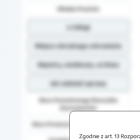
Władze Powiatu
e-Usługi
Miejsca doraźnego schronienia
Rejestry, ewidencja, archiwa
Jak załatwić sprawę
Biuro Powiatowego Rzecznika
Konsumentów
Biuro Promocji i Relacji Społecznych
Zgodnie z art. 13 Rozpo