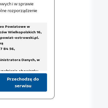
owych i w sprawie
lne rozporządzenie
two Powiatowe w
ców Wielkopolskich 16,
powiat-ostrowski.pl
.
bą
7 84 56,
inistratora Danych, w
ypełnienia obowiązku
Przechodzę do
serwisu
a Rady Ministrów z dnia
ykazów akt oraz instrukcji
isach prawa, regulujących