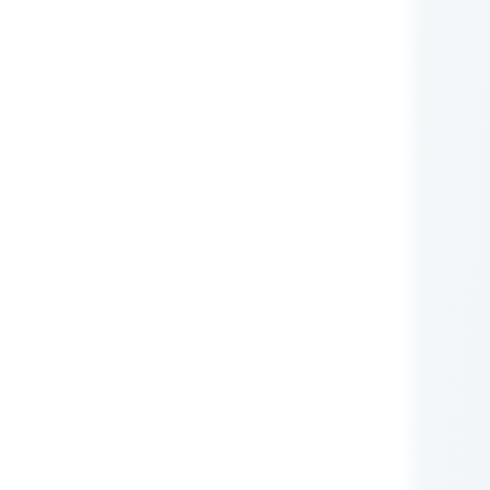
nie Administratora
rych przetwarzane są
zującego prawa (np.:
awnione do ich otrzymywania
i ustawowego ani
zą nam Państwo tych
m RODO, ma prawo do:
iwu wobec przetwarzania
obowych.