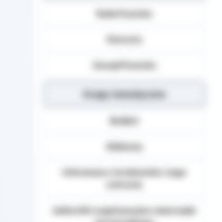
Dane osobowe mogą b
Rada Powiatu
Danych (np.: podmiot
dane osobowe), inst
organom administracj
Starosta
na podstawie przepisó
Podanie danych Osob
Zarząd Powiatu
umownego obowiązku 
danych, realizacja za
Grupy tematyczne
Osoba, której dane 
żądania od Administ
sprostowania, usunię
Budżet
danych, a także prze
wniesienia skargi d
Edukacja
Informacja o środowisku i jego
ochronie
Jednostki organizacyjne samorządu