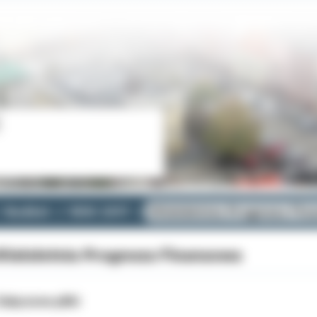
Budżet
ROK 2017
Wieloletnia Prognoza Fin
ieloletnia Prognoza Finansowa
ałączone pliki