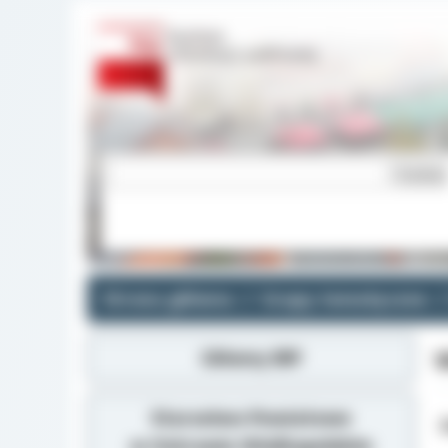
Strona główna
Grupy tematyczne
Główny BIP
W
Starostwo Powiatowe
Z
w Ostrowie Wielkopolskim