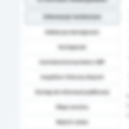
Informacje techniczne
Deklaracja dostępności
Dostępność
Instrukcja korzystania z BIP
Inspektor Ochrony Danych
Dostęp do informacji publicznej
Mapa serwisu
Rejestr zmian