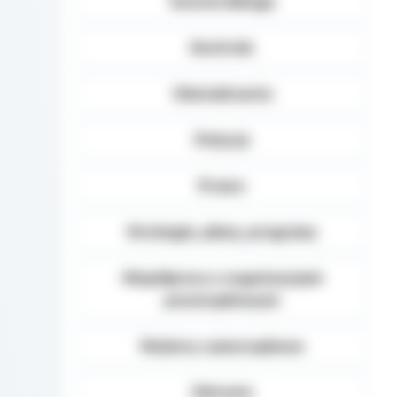
terytorialnego
Kontrole
Oświadczenia
Petycje
Prawo
Strategie, plany, programy
Współpraca z organizacjami
pozarządowymi
Wybory samorządowe
Zdrowie