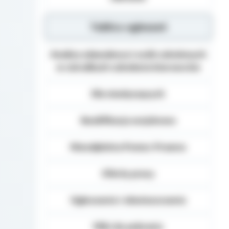
Tablica ogłoszeń
Analiza zdawalnosci osób szkolonych
w ośrodkach szkolenia kierowców
Dla niesłyszących
Kwalifikacja wojskowa
Nieodpłatna Pomoc Prawna
Oferty pracy
Ogłoszenia i obwieszczenia
Pliki do pobrania