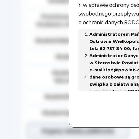
Działalność lobbingowa
r. w sprawie ochrony o
swobodnego przepływu t
Powiatowy Zespół do Spraw
o ochronie danych RODO) 
Orzekania o Niepełnosprawności
Administratorem Pań
Wydział Edukacji, Kultury i Sportu
Ostrowie Wielkopolsk
tel.: 62 737 84 00, fa
Administrator Danyc
Wydział Geodezji
w Starostwie Powiato
e-mail: iod@powiat-
Wydział Gospodarki
dane osobowe są gro
Nieruchomościami
związku z załatwianą 
rozporządzenia RODO
Wydział Rozwoju Powiatu
prawnego ciążącego 
w celach archiwalnyc
Wydział Spraw Społecznych
Dane osobowe będą u
18 stycznia 2011 r. w
w sprawie organizacj
Organy władzy publicznej
czas przetwarzania da