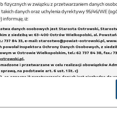
sób fizycznych w związku z przetwarzaniem danych osob
akich danych oraz uchylenia dyrektywy 95/46/WE (ogó
informuję, iż:
stwa danych osobowych jest Starosta Ostrowski, Staros
im z siedzibą w: 63-400 Ostrów Wielkopolski, al. Powstań
x.: 737 84 33,
e-mail: starostwo@powiat-ostrowski.pl
,
www.
h powołał Inspektora Ochrony Danych Osobowych, z siedzi
wym w Ostrowie Wielkopolskim, tel.: 62 737 84 38, fax.: 73
ostrowski.pl
,
madzone i przetwarzane w celu realizacji obowiązków Adm
sprawą, na podstawie art. 6 ust. 1 lit. c)
, co oznacza iż przetwarzanie danych jest niezbędne do w
na administratorze,
h.
suwane w terminach wskazanych w Rozporządzeniu Prezes
 sprawie instrukcji kancelaryjnej, jednolitych rzeczowych w
i i zakresu działania archiwów zakładowych
lub innych przep
nych, którym podlega Administrator Danych.