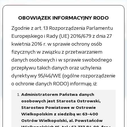
OBOWIĄZEK INFORMACYJNY RODO
Zgodnie z art. 13 Rozporządzenia Parlamentu
Europejskiego i Rady (UE) 2016/679 z dnia 27
kwietnia 2016 r. w sprawie ochrony osób
Strona główna
Grupy tematyczne
fizycznych w związku z przetwarzaniem
Współpraca z organizacjami
danych osobowych i w sprawie swobodnego
pozarządowymi
przepływu takich danych oraz uchylenia
dyrektywy 95/46/WE (ogólne rozporządzenie
ROK 2013
o ochronie danych RODO) informuję, iż:
Wyniki konkursu na realizację zadań
publicznych
Administratorem Państwa danych
osobowych jest Starosta Ostrowski,
Starostwo Powiatowe w Ostrowie
Wielkopolskim z siedzibą w: 63-400
Ostrów Wielkopolski, al. Powstańców
Wyniki konkursu na realizację zadań
Wielkopolskich 16, tel.: 62 737 84 00, fax.: