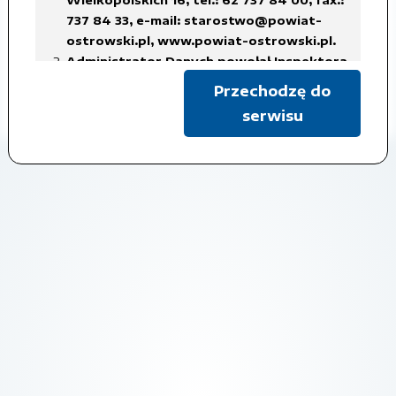
Program Ochrony Środowiska.pdf
737 84 33,
e-mail: starostwo@powiat-
ostrowski.pl
,
www.powiat-ostrowski.pl
.
Administrator Danych powołał Inspektora
Czas udostępnienia: 2011-10-03
Ochrony Danych Osobowych, z siedzibą
Przechodzę do
w Starostwie Powiatowym w Ostrowie
Pokaż metadane
serwisu
Wielkopolskim, tel.: 62 737 84 38, fax.: 737
84 56,
e-mail: iod@powiat-ostrowski.pl
,
dane osobowe są gromadzone i
przetwarzane w celu realizacji
obowiązków Administratora Danych, w
związku z załatwianą sprawą, na
podstawie art. 6 ust. 1 lit. c)
rozporządzenia RODO, co oznacza iż
przetwarzanie danych jest niezbędne do
wypełnienia obowiązku prawnego
ciążącego na administratorze,
w celach archiwalnych.
Dane osobowe będą usuwane w terminach