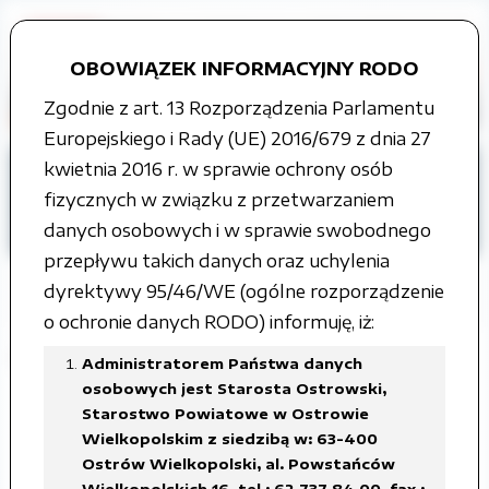
OBOWIĄZEK INFORMACYJNY RODO
Zgodnie z art. 13 Rozporządzenia Parlamentu
Europejskiego i Rady (UE) 2016/679 z dnia 27
kwietnia 2016 r. w sprawie ochrony osób
Strona główna
Grupy tematyczne
fizycznych w związku z przetwarzaniem
Informacja o środowisku i jego ochronie
danych osobowych i w sprawie swobodnego
Program ochrony środowiska
przepływu takich danych oraz uchylenia
dyrektywy 95/46/WE (ogólne rozporządzenie
o ochronie danych RODO) informuję, iż:
Program Ochrony Środowiska - 2009
Administratorem Państwa danych
osobowych jest Starosta Ostrowski,
Starostwo Powiatowe w Ostrowie
Załączone pliki
Wielkopolskim z siedzibą w: 63-400
Ostrów Wielkopolski, al. Powstańców
Projekt programu ochrony środowiska.pdf
Wielkopolskich 16, tel.: 62 737 84 00, fax.: