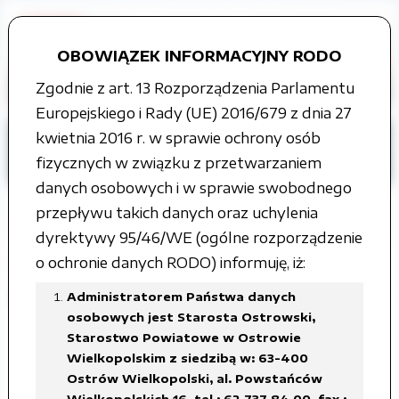
OBOWIĄZEK INFORMACYJNY RODO
Zgodnie z art. 13 Rozporządzenia Parlamentu
Europejskiego i Rady (UE) 2016/679 z dnia 27
kwietnia 2016 r. w sprawie ochrony osób
Strona główna
Grupy tematyczne
fizycznych w związku z przetwarzaniem
Edukacja
Konferencje historyczne
danych osobowych i w sprawie swobodnego
przepływu takich danych oraz uchylenia
dyrektywy 95/46/WE (ogólne rozporządzenie
o ochronie danych RODO) informuję, iż:
70. ROCZNICA WYBUCHU II WOJNY
ŚWIATOWEJ
Administratorem Państwa danych
osobowych jest Starosta Ostrowski,
Starostwo Powiatowe w Ostrowie
Załączone pliki
Wielkopolskim z siedzibą w: 63-400
Ostrów Wielkopolski, al. Powstańców
70.rocznica wybuchu II wojny światowej
Wielkopolskich 16, tel.: 62 737 84 00, fax.: