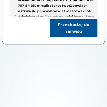
biuletyn 2010.doc
737 84 33,
e-mail: starostwo@powiat-
ostrowski.pl
,
www.powiat-ostrowski.pl
.
Administrator Danych powołał Inspektora
Czas udostępnienia: 2019-06-28
Ochrony Danych Osobowych, z siedzibą
Przechodzę do
w Starostwie Powiatowym w Ostrowie
Pokaż metadane
serwisu
Wielkopolskim, tel.: 62 737 84 38, fax.: 737
84 56,
e-mail: iod@powiat-ostrowski.pl
,
dane osobowe są gromadzone i
przetwarzane w celu realizacji
obowiązków Administratora Danych, w
związku z załatwianą sprawą, na
podstawie art. 6 ust. 1 lit. c)
rozporządzenia RODO, co oznacza iż
przetwarzanie danych jest niezbędne do
wypełnienia obowiązku prawnego
ciążącego na administratorze,
w celach archiwalnych.
Dane osobowe będą usuwane w terminach