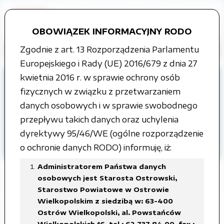
OBOWIĄZEK INFORMACYJNY RODO
Zgodnie z art. 13 Rozporządzenia Parlamentu
Europejskiego i Rady (UE) 2016/679 z dnia 27
kwietnia 2016 r. w sprawie ochrony osób
Strona główna
Grupy tematyczne
fizycznych w związku z przetwarzaniem
Jednostki organizacyjne samorządu
danych osobowych i w sprawie swobodnego
terytorialnego
przepływu takich danych oraz uchylenia
dyrektywy 95/46/WE (ogólne rozporządzenie
Szkoły i jednostki oświatowe prowadzone
o ochronie danych RODO) informuję, iż:
przez Powiat Ostrowski
Administratorem Państwa danych
osobowych jest Starosta Ostrowski,
Starostwo Powiatowe w Ostrowie
Wielkopolskim z siedzibą w: 63-400
I Liceum Ogólnokształcące im. ks. J.
Ostrów Wielkopolski, al. Powstańców
Kompałły i W. Lipskiego
Wielkopolskich 16, tel.: 62 737 84 00, fax.: