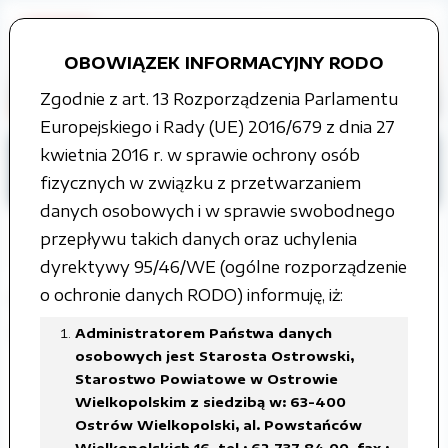
OBOWIĄZEK INFORMACYJNY RODO
Zgodnie z art. 13 Rozporządzenia Parlamentu
Europejskiego i Rady (UE) 2016/679 z dnia 27
kwietnia 2016 r. w sprawie ochrony osób
Strona główna
Grupy tematyczne
fizycznych w związku z przetwarzaniem
Wybory samorządowe
2018
danych osobowych i w sprawie swobodnego
przepływu takich danych oraz uchylenia
dyrektywy 95/46/WE (ogólne rozporządzenie
o ochronie danych RODO) informuję, iż:
Rozporządzenie Prezesa Rady
Ministrów w sprawie daty wyborów
Administratorem Państwa danych
osobowych jest Starosta Ostrowski,
Starostwo Powiatowe w Ostrowie
Załączone pliki
Wielkopolskim z siedzibą w: 63-400
Ostrów Wielkopolski, al. Powstańców
Rozporządzenie Prezesa Rady Ministrów w
Wielkopolskich 16, tel.: 62 737 84 00, fax.: