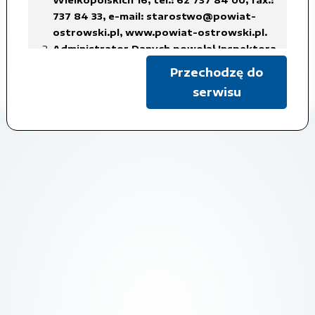
sprawie daty wyborów.pdf
737 84 33,
e-mail: starostwo@powiat-
ostrowski.pl
,
www.powiat-ostrowski.pl
.
Administrator Danych powołał Inspektora
Czas udostępnienia: 2018-08-16
Ochrony Danych Osobowych, z siedzibą
Przechodzę do
w Starostwie Powiatowym w Ostrowie
Pokaż metadane
serwisu
Wielkopolskim, tel.: 62 737 84 38, fax.: 737
84 56,
e-mail: iod@powiat-ostrowski.pl
,
dane osobowe są gromadzone i
przetwarzane w celu realizacji
obowiązków Administratora Danych, w
związku z załatwianą sprawą, na
podstawie art. 6 ust. 1 lit. c)
rozporządzenia RODO, co oznacza iż
przetwarzanie danych jest niezbędne do
wypełnienia obowiązku prawnego
ciążącego na administratorze,
w celach archiwalnych.
Dane osobowe będą usuwane w terminach