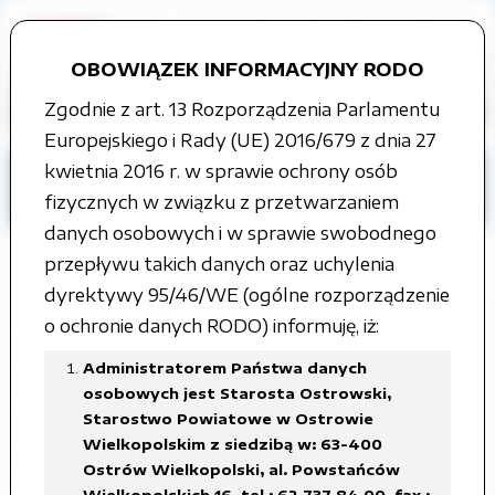
OBOWIĄZEK INFORMACYJNY RODO
Zgodnie z art. 13 Rozporządzenia Parlamentu
Europejskiego i Rady (UE) 2016/679 z dnia 27
kwietnia 2016 r. w sprawie ochrony osób
Strona główna
Grupy tematyczne
fizycznych w związku z przetwarzaniem
Wybory samorządowe
2018
danych osobowych i w sprawie swobodnego
przepływu takich danych oraz uchylenia
dyrektywy 95/46/WE (ogólne rozporządzenie
o ochronie danych RODO) informuję, iż:
Obwieszczenie Powiatowej Komisji
Wyborczej w Ostrowie
Administratorem Państwa danych
osobowych jest Starosta Ostrowski,
Wielkopolskim z dnia 3 października
Starostwo Powiatowe w Ostrowie
2018r. o zarejestrowanych listach
Wielkopolskim z siedzibą w: 63-400
Ostrów Wielkopolski, al. Powstańców
kandydatów na radnych w wyborach
Wielkopolskich 16, tel.: 62 737 84 00, fax.: