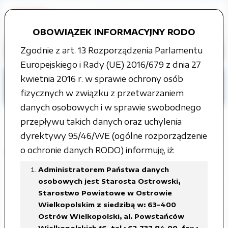
OBOWIĄZEK INFORMACYJNY RODO
Zgodnie z art. 13 Rozporządzenia Parlamentu
Europejskiego i Rady (UE) 2016/679 z dnia 27
kwietnia 2016 r. w sprawie ochrony osób
Strona główna
Grupy tematyczne
fizycznych w związku z przetwarzaniem
Wybory samorządowe
2018
danych osobowych i w sprawie swobodnego
przepływu takich danych oraz uchylenia
dyrektywy 95/46/WE (ogólne rozporządzenie
o ochronie danych RODO) informuję, iż:
Informacja o dyżurach PKW
Administratorem Państwa danych
Załączone pliki
osobowych jest Starosta Ostrowski,
Starostwo Powiatowe w Ostrowie
Wielkopolskim z siedzibą w: 63-400
Informacja o dyżurach PKW .pdf
Ostrów Wielkopolski, al. Powstańców
Wielkopolskich 16, tel.: 62 737 84 00, fax.: