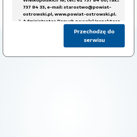
Czas udostępnienia: 2018-10-18
737 84 33,
e-mail: starostwo@powiat-
ostrowski.pl
,
www.powiat-ostrowski.pl
.
Pokaż metadane
Administrator Danych powołał Inspektora
Ochrony Danych Osobowych, z siedzibą
Przechodzę do
w Starostwie Powiatowym w Ostrowie
serwisu
Wielkopolskim, tel.: 62 737 84 38, fax.: 737
84 56,
e-mail: iod@powiat-ostrowski.pl
,
dane osobowe są gromadzone i
przetwarzane w celu realizacji
obowiązków Administratora Danych, w
związku z załatwianą sprawą, na
podstawie art. 6 ust. 1 lit. c)
rozporządzenia RODO, co oznacza iż
przetwarzanie danych jest niezbędne do
wypełnienia obowiązku prawnego
ciążącego na administratorze,
w celach archiwalnych.
Dane osobowe będą usuwane w terminach