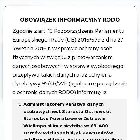
OBOWIĄZEK INFORMACYJNY RODO
Zgodnie z art. 13 Rozporządzenia Parlamentu
Europejskiego i Rady (UE) 2016/679 z dnia 27
kwietnia 2016 r. w sprawie ochrony osób
Strona główna
Grupy tematyczne
fizycznych w związku z przetwarzaniem
Informacja o środowisku i jego ochronie
danych osobowych i w sprawie swobodnego
Instalacje wytwarzające pola
przepływu takich danych oraz uchylenia
elektromagnetyczne
dyrektywy 95/46/WE (ogólne rozporządzenie
o ochronie danych RODO) informuję, iż:
Gmina Sośnie
Administratorem Państwa danych
osobowych jest Starosta Ostrowski,
Starostwo Powiatowe w Ostrowie
Wielkopolskim z siedzibą w: 63-400
Zmiana zgłoszenia instalacji wytwarzającej
Ostrów Wielkopolski, al. Powstańców
pola elektromagnetyczne, oznaczonej jako
Wielkopolskich 16, tel.: 62 737 84 00, fax.: