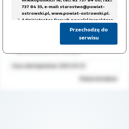
737 84 33,
e-mail: starostwo@powiat-
Sprawozdanie Rb-27S.pdf
ostrowski.pl
,
www.powiat-ostrowski.pl
.
Administrator Danych powołał Inspektora
Sprawozdanie Rb-28S.pdf
Ochrony Danych Osobowych, z siedzibą
Przechodzę do
Sprawozdanie Rb-N.pdf
w Starostwie Powiatowym w Ostrowie
serwisu
Wielkopolskim, tel.: 62 737 84 38, fax.: 737
Sprawozdanie Rb-Z.pdf
84 56,
Sprawozdanie Rb-NDS.pdf
e-mail: iod@powiat-ostrowski.pl
,
dane osobowe są gromadzone i
Czas udostępnienia: 2021-07-27
przetwarzane w celu realizacji
obowiązków Administratora Danych, w
Pokaż metadane
związku z załatwianą sprawą, na
podstawie art. 6 ust. 1 lit. c)
rozporządzenia RODO, co oznacza iż
przetwarzanie danych jest niezbędne do
wypełnienia obowiązku prawnego
ciążącego na administratorze,
w celach archiwalnych.
Dane osobowe będą usuwane w terminach