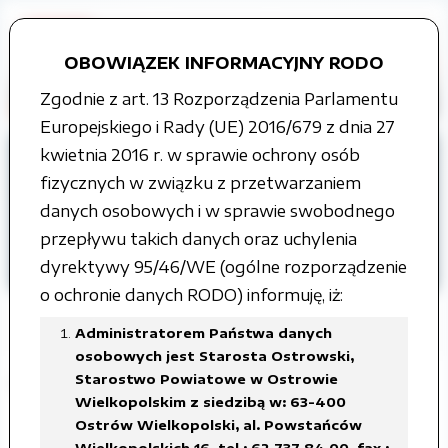
OBOWIĄZEK INFORMACYJNY RODO
Zgodnie z art. 13 Rozporządzenia Parlamentu
Europejskiego i Rady (UE) 2016/679 z dnia 27
kwietnia 2016 r. w sprawie ochrony osób
Strona główna
Grupy tematyczne
fizycznych w związku z przetwarzaniem
Budżet
ROK 2021
danych osobowych i w sprawie swobodnego
Zbiorcze sprawozdania budżetowe oraz z
przepływu takich danych oraz uchylenia
zakresu operacji finansowych Powiatu
dyrektywy 95/46/WE (ogólne rozporządzenie
Ostrowskiego
o ochronie danych RODO) informuję, iż:
Administratorem Państwa danych
osobowych jest Starosta Ostrowski,
Starostwo Powiatowe w Ostrowie
II kwartał 2021 r.
Wielkopolskim z siedzibą w: 63-400
Ostrów Wielkopolski, al. Powstańców
Załączone pliki
Wielkopolskich 16, tel.: 62 737 84 00, fax.: