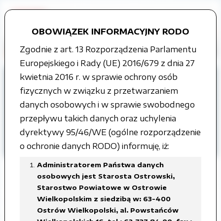
OBOWIĄZEK INFORMACYJNY RODO
Zgodnie z art. 13 Rozporządzenia Parlamentu
Europejskiego i Rady (UE) 2016/679 z dnia 27
kwietnia 2016 r. w sprawie ochrony osób
Strona główna
Grupy tematyczne
fizycznych w związku z przetwarzaniem
Informacja o środowisku i jego ochronie
danych osobowych i w sprawie swobodnego
Instalacje wytwarzające pola
przepływu takich danych oraz uchylenia
elektromagnetyczne
dyrektywy 95/46/WE (ogólne rozporządzenie
o ochronie danych RODO) informuję, iż:
Gmina Sośnie
Administratorem Państwa danych
osobowych jest Starosta Ostrowski,
Starostwo Powiatowe w Ostrowie
Wielkopolskim z siedzibą w: 63-400
Zmiana zgłoszenia instalacji wytwarzającej
Ostrów Wielkopolski, al. Powstańców
pola elektromagnetyczne, oznaczonej jako