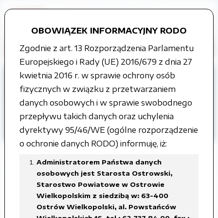
OBOWIĄZEK INFORMACYJNY RODO
Zgodnie z art. 13 Rozporządzenia Parlamentu
Europejskiego i Rady (UE) 2016/679 z dnia 27
kwietnia 2016 r. w sprawie ochrony osób
Strona główna
Grupy tematyczne
fizycznych w związku z przetwarzaniem
Budżet
ROK 2023
danych osobowych i w sprawie swobodnego
Zbiorcze sprawozdania budżetowe oraz z
przepływu takich danych oraz uchylenia
zakresu operacji finansowych Powiatu
dyrektywy 95/46/WE (ogólne rozporządzenie
Ostrowskiego
o ochronie danych RODO) informuję, iż:
Administratorem Państwa danych
osobowych jest Starosta Ostrowski,
Starostwo Powiatowe w Ostrowie
I kwartał 2023 r.
Wielkopolskim z siedzibą w: 63-400
Ostrów Wielkopolski, al. Powstańców
Załączone pliki
Wielkopolskich 16, tel.: 62 737 84 00, fax.: