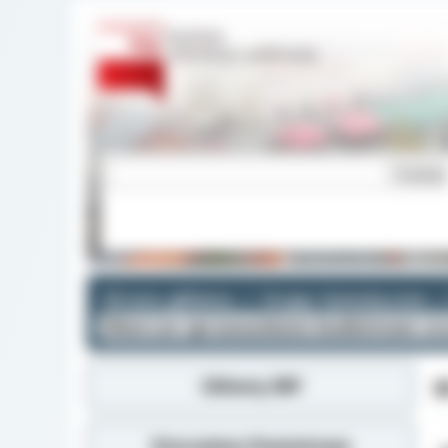
Strona główna
Grupy tematyczne
Zbiorcze sprawozdania budżetowe ora
Główny BIP
I
Starostwo Powiatowe