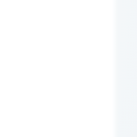
nie Administratora
rych przetwarzane są
zującego prawa (np.:
awnione do ich otrzymywania
i ustawowego ani
zą nam Państwo tych
m RODO, ma prawo do:
iwu wobec przetwarzania
obowych.