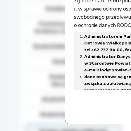
Zgodnie z art. 13 Rozpo
Działalność lobbingowa
r. w sprawie ochrony o
swobodnego przepływu t
Powiatowy Zespół do Spraw
o ochronie danych RODO) 
Orzekania o Niepełnosprawności
Administratorem Pań
Ostrowie Wielkopolsk
Wydział Edukacji, Kultury i Sportu
tel.: 62 737 84 00, fa
Administrator Danyc
Wydział Geodezji
w Starostwie Powiato
e-mail: iod@powiat-
Wydział Gospodarki
dane osobowe są gro
związku z załatwianą 
Nieruchomościami
rozporządzenia RODO
prawnego ciążącego 
Wydział Rozwoju Powiatu
w celach archiwalnyc
Dane osobowe będą u
Wydział Spraw Społecznych
18 stycznia 2011 r. w
w sprawie organizacj
czas przetwarzania da