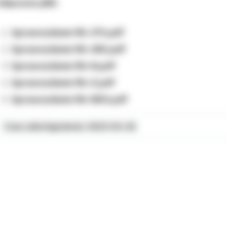
ałączone pliki
Sprawozdanie Rb-27S.pdf
Sprawozdanie Rb-28S.pdf
Sprawozdanie Rb-N.pdf
Sprawozdanie Rb-Z.pdf
Sprawozdanie Rb-NDS.pdf
Czas udostępnienia: 2023-04-26