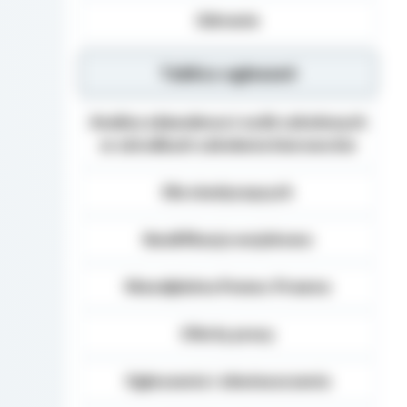
Zdrowie
Tablica ogłoszeń
Analiza zdawalnosci osób szkolonych
w ośrodkach szkolenia kierowców
Dla niesłyszących
Kwalifikacja wojskowa
Nieodpłatna Pomoc Prawna
Oferty pracy
Ogłoszenia i obwieszczenia