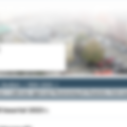
Budżet
ROK 2023
z z zakresu operacji finansowych Powiatu Ostro
II kwartał 2023 r.