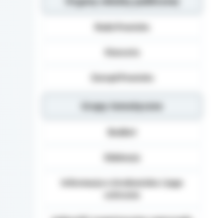
Organy władzy publicznej
Dane osobowe mogą b
Danych (np.: podmiot
Rada Powiatu
dane osobowe), inst
organom administracj
Starosta
na podstawie przepisó
Podanie danych Osob
Zarząd Powiatu
umownego obowiązku 
danych, realizacja za
Osoba, której dane 
Grupy tematyczne
żądania od Administ
sprostowania, usunię
Budżet
danych, a także prze
wniesienia skargi d
Edukacja
Informacja o środowisku i jego
ochronie