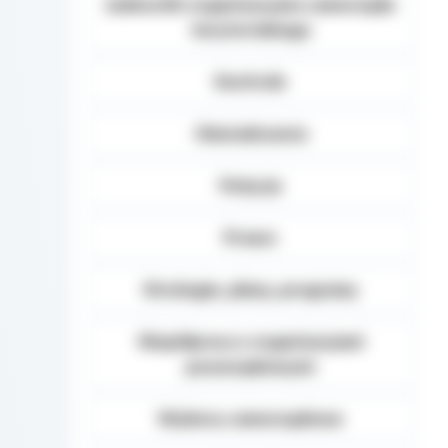
Jednostki organizacyjne samorządu
terytorialnego
Kontrole
Oświadczenia
Petycje
Prawo
Strategie, plany, programy
Współpraca z organizacjami
pozarządowymi
Wybory samorządowe