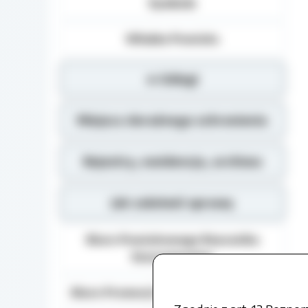
Symbole
Władze Powiatu
e-Usługi
Miejsca doraźnego schronienia
Rejestry, ewidencja, archiwa
Jak załatwić sprawę
Biuro Powiatowego Rzecznika
Konsumentów
Biuro Promocji i Relacji Społecznych