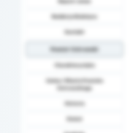
Rejestr zmian
Redakcja Biuletynu
Kontakt
Powiat Ostrowski
Charakterystyka
Gminy i Miasta Powiatu
Ostrowskiego
Historia
Statut