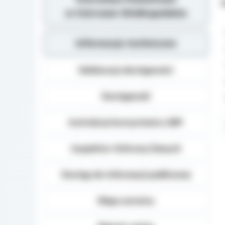
Z
w Ostrowie Wielkopolskim
Informacje techniczne
Deklaracja dostępności
Dostępność
Instrukcja korzystania z BIP
Inspektor Ochrony Danych
Dostęp do informacji publicznej
Mapa serwisu