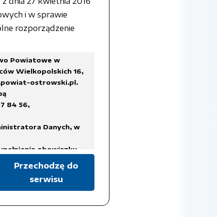
z dnia 27 kwietnia 2016
owych i w sprawie
lne rozporządzenie
two Powiatowe w
ców Wielkopolskich 16,
powiat-ostrowski.pl
.
bą
7 84 56,
inistratora Danych, w
ypełnienia obowiązku
Przechodzę do
serwisu
a Rady Ministrów z dnia
ykazów akt oraz instrukcji
isach prawa, regulujących