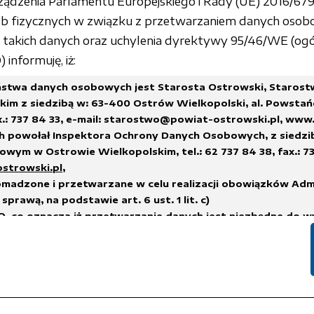
rządzenia Parlamentu Europejskiego i Rady (UE) 2016/679 
sób fizycznych w związku z przetwarzaniem danych osob
akich danych oraz uchylenia dyrektywy 95/46/WE (ogó
informuję, iż:
stwa danych osobowych jest Starosta Ostrowski, Staros
im z siedzibą w: 63-400 Ostrów Wielkopolski, al. Powstań
x.: 737 84 33,
e-mail: starostwo@powiat-ostrowski.pl
,
www.
h powołał Inspektora Ochrony Danych Osobowych, z siedzi
wym w Ostrowie Wielkopolskim, tel.: 62 737 84 38, fax.: 73
ostrowski.pl
,
madzone i przetwarzane w celu realizacji obowiązków Adm
sprawą, na podstawie art. 6 ust. 1 lit. c)
, co oznacza iż przetwarzanie danych jest niezbędne do w
na administratorze,
h.
suwane w terminach wskazanych w Rozporządzeniu Prezes
 sprawie instrukcji kancelaryjnej, jednolitych rzeczowych w
i i zakresu działania archiwów zakładowych
lub innych przep
nych, którym podlega Administrator Danych.