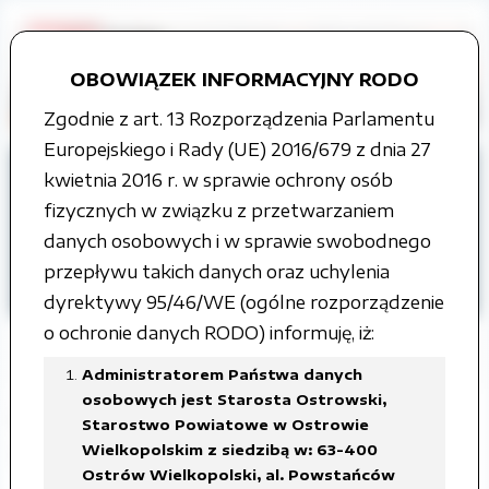
OBOWIĄZEK INFORMACYJNY RODO
Zgodnie z art. 13 Rozporządzenia Parlamentu
Europejskiego i Rady (UE) 2016/679 z dnia 27
Strona główna
kwietnia 2016 r. w sprawie ochrony osób
Organy władzy publicznej
fizycznych w związku z przetwarzaniem
Rada Powiatu
danych osobowych i w sprawie swobodnego
Projekty uchwał Rady Powiatu
przepływu takich danych oraz uchylenia
VI kadencja
dyrektywy 95/46/WE (ogólne rozporządzenie
o ochronie danych RODO) informuję, iż:
Administratorem Państwa danych
osobowych jest Starosta Ostrowski,
LXI Sesja Rady Powiatu
Starostwo Powiatowe w Ostrowie
Wielkopolskim z siedzibą w: 63-400
Ostrowskiego, 7 grudnia 2023 roku
Ostrów Wielkopolski, al. Powstańców