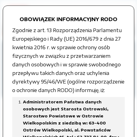
OBOWIĄZEK INFORMACYJNY RODO
Zgodnie z art. 13 Rozporządzenia Parlamentu
Europejskiego i Rady (UE) 2016/679 z dnia 27
kwietnia 2016 r. w sprawie ochrony osób
Strona główna
Grupy tematyczne
fizycznych w związku z przetwarzaniem
Informacja o środowisku i jego ochronie
danych osobowych i w sprawie swobodnego
Instalacje wytwarzające pola
przepływu takich danych oraz uchylenia
elektromagnetyczne
dyrektywy 95/46/WE (ogólne rozporządzenie
o ochronie danych RODO) informuję, iż:
Gmina Sośnie
Administratorem Państwa danych
osobowych jest Starosta Ostrowski,
Starostwo Powiatowe w Ostrowie
Wielkopolskim z siedzibą w: 63-400
Zgłoszenie instalacji wytwarzającej
Ostrów Wielkopolski, al. Powstańców
pola elektromagnetyczne OSO3072
Wielkopolskich 16, tel.: 62 737 84 00, fax.: