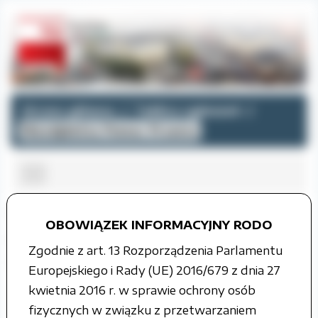
Strona główna
Tablica ogłoszeń
Nieodpłatna Pomoc Prawna
Lista jednostek nieodpłatnego
OBOWIĄZEK INFORMACYJNY RODO
poradnictwa dostępna dla
Zgodnie z art. 13 Rozporządzenia Parlamentu
mieszkańców Powiatu Ostrowskiego
Europejskiego i Rady (UE) 2016/679 z dnia 27
kwietnia 2016 r. w sprawie ochrony osób
Miejsce, termin oraz godziny urzędowania
fizycznych w związku z przetwarzaniem