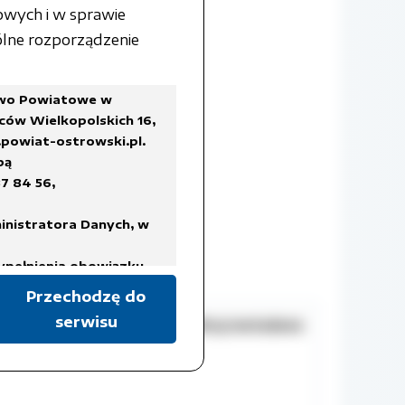
owych i w sprawie
lne rozporządzenie
two Powiatowe w
ców Wielkopolskich 16,
powiat-ostrowski.pl
.
bą
7 84 56,
inistratora Danych, w
ypełnienia obowiązku
Przechodzę do
serwisu
Ukryj metadane
a Rady Ministrów z dnia
ykazów akt oraz instrukcji
isach prawa, regulujących