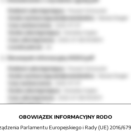
Oświadczenie o wyrażeniu zgody.pdf
Podmiot udostępniający:
Powiat Ostrowski
Osoba wytwarzająca/odpowiedzialna:
Wanda Śmigiel
Czas wytworzenia:
2026-07-07
Osoba udostępniająca:
Dominika Ciupka
Czas udostępnienia:
2026-07-08 09:38:51
Licznik pobrań:
20
Obowiązek informacyjny RODO.pdf
Podmiot udostępniający:
Powiat Ostrowski
Osoba wytwarzająca/odpowiedzialna:
Wanda Śmigiel
Czas wytworzenia:
2026-07-07
Osoba udostępniająca:
Dominika Ciupka
Czas udostępnienia:
2026-07-08 09:39:11
Licznik pobrań:
17
Lista kandydatów spełniających wymagania niezb
OBOWIĄZEK INFORMACYJNY RODO
Podmiot udostępniający:
Powiat Ostrowski
rządzenia Parlamentu Europejskiego i Rady (UE) 2016/679 