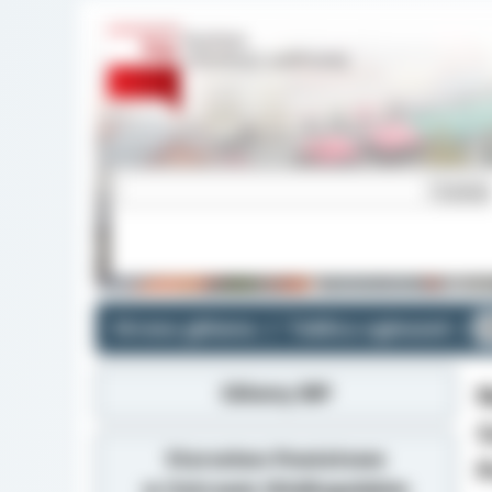
Strona główna
Tablica ogłoszeń
O
Główny BIP
N
G
Starostwo Powiatowe
P
w Ostrowie Wielkopolskim