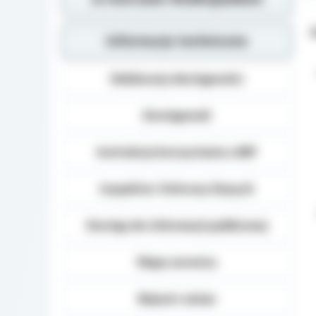
Z
Informacje techniczne
Deklaracja dostępności
Dostępność
Instrukcja korzystania z BIP
Inspektor Ochrony Danych
Dostęp do informacji publicznej
Mapa serwisu
Rejestr zmian