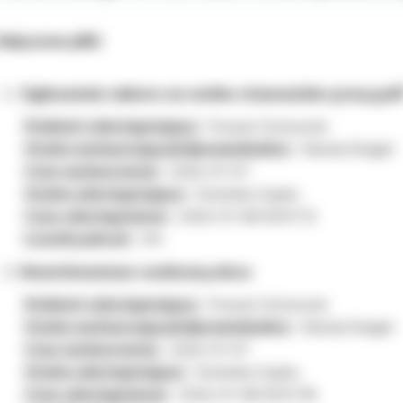
ałączone pliki
Ogłoszenie naboru na wolne stanowisko pracy.pd
Podmiot udostępniający:
Powiat Ostrowski
Osoba wytwarzająca/odpowiedzialna:
Wanda Śmigiel
Czas wytworzenia:
2026-07-07
Osoba udostępniająca:
Dominika Ciupka
Czas udostępnienia:
2026-07-08 09:07:12
Licznik pobrań:
314
Kwestionariusz osobowy.docx
Podmiot udostępniający:
Powiat Ostrowski
Osoba wytwarzająca/odpowiedzialna:
Wanda Śmigiel
Czas wytworzenia:
2026-07-07
Osoba udostępniająca:
Dominika Ciupka
Czas udostępnienia:
2026-07-08 09:37:18