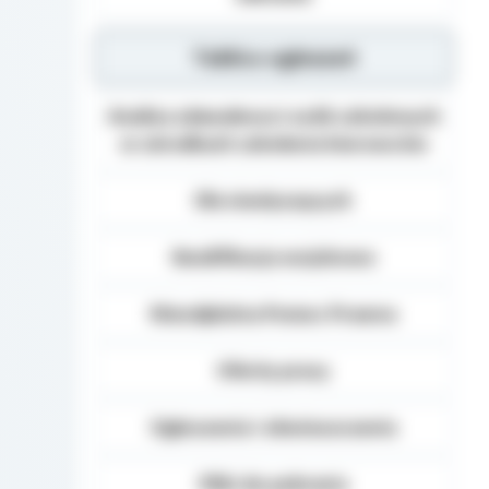
Tablica ogłoszeń
Analiza zdawalnosci osób szkolonych
w ośrodkach szkolenia kierowców
Dla niesłyszących
Kwalifikacja wojskowa
Nieodpłatna Pomoc Prawna
Oferty pracy
Ogłoszenia i obwieszczenia
Pliki do pobrania