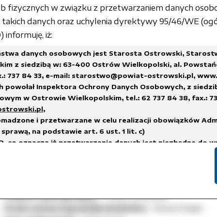
Osoba wytwarzająca/odpowiedzialna:
Wanda Śmigiel
sób fizycznych w związku z przetwarzaniem danych osob
Czas wytworzenia:
2026-07-23
akich danych oraz uchylenia dyrektywy 95/46/WE (ogó
Osoba udostępniająca:
Dominika Ciupka
informuję, iż:
Czas udostępnienia:
2026-07-24 11:35:33
Licznik pobrań:
30
stwa danych osobowych jest Starosta Ostrowski, Staros
im z siedzibą w: 63-400 Ostrów Wielkopolski, al. Powstań
Informacja o wynikach naboru.pdf
x.: 737 84 33,
e-mail: starostwo@powiat-ostrowski.pl
,
www.
h powołał Inspektora Ochrony Danych Osobowych, z siedzi
Podmiot udostępniający:
Powiat Ostrowski
wym w Ostrowie Wielkopolskim, tel.: 62 737 84 38, fax.: 73
Osoba wytwarzająca/odpowiedzialna:
Wanda Śmigiel
ostrowski.pl
,
Czas wytworzenia:
2026-07-23
madzone i przetwarzane w celu realizacji obowiązków Adm
Osoba udostępniająca:
Dominika Ciupka
sprawą, na podstawie art. 6 ust. 1 lit. c)
Czas udostępnienia:
2026-07-24 13:55:55
, co oznacza iż przetwarzanie danych jest niezbędne do w
Licznik pobrań:
46
na administratorze,
h.
Czas udostępnienia: 2026-07-24
suwane w terminach wskazanych w Rozporządzeniu Prezes
 sprawie instrukcji kancelaryjnej, jednolitych rzeczowych w
Podmiot udostępniający:
Powiat Ostrowski
i i zakresu działania archiwów zakładowych
lub innych przep
Osoba wytwarzająca/odpowiedzialna:
Wanda Śmigiel
nych, którym podlega Administrator Danych.