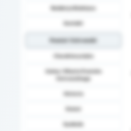
Redakcja Biuletynu
Kontakt
Powiat Ostrowski
Charakterystyka
Gminy i Miasta Powiatu
Ostrowskiego
Historia
Statut
Symbole