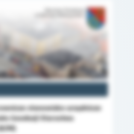
ownicze stanowisko urzędnicze
łu Geodezji Starostwa
(K/M)