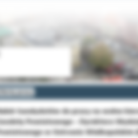
ferty pracy
abór kandydatów do pracy na wolne kier
eodety Powiatowego - Dyrektora Wydzia
owiatowego w Ostrowie Wielkopolskim 