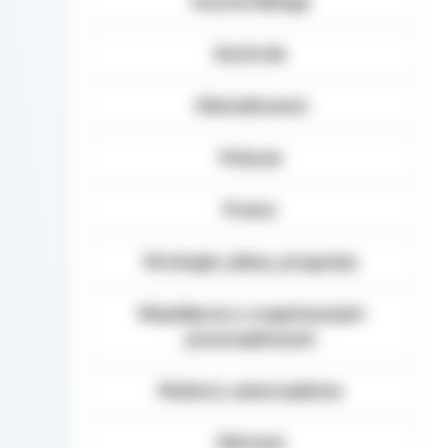
terytorialnego
Kontrole
Oświadczenia
Petycje
Prawo
Strategie, plany, programy
Współpraca z organizacjami
pozarządowymi
Wybory samorządowe
Zdrowie