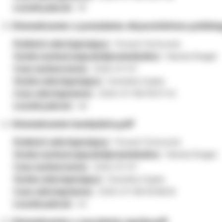
Licznik pobrań:
19
Oświadczenie o posiadaniu obywatelstwa polskie
Podmiot udostępniający:
Powiat Ostrowski
Osoba wytwarzająca/odpowiedzialna:
Wanda Śmigiel
Czas wytworzenia:
2026-07-07
Osoba udostępniająca:
Dominika Ciupka
Czas udostępnienia:
2026-07-08 09:37:45
Licznik pobrań:
26
Oświadczenie kandydata.pdf
Podmiot udostępniający:
Powiat Ostrowski
Osoba wytwarzająca/odpowiedzialna:
Wanda Śmigiel
Czas wytworzenia:
2026-07-07
Osoba udostępniająca:
Dominika Ciupka
Czas udostępnienia:
2026-07-08 09:38:26
Licznik pobrań:
23