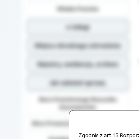
Władze Powiatu
e-Usługi
Miejsca doraźnego schronienia
Rejestry, ewidencja, archiwa
Jak załatwić sprawę
Biuro Powiatowego Rzecznika
Konsumentów
Biuro Promocji i Relacji Społecznych
Zgodnie z art. 13 Rozpo