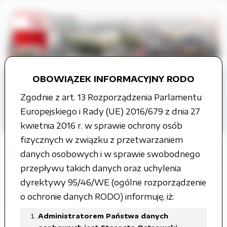
OBOWIĄZEK INFORMACYJNY RODO
Strona główna
Organy władzy publicznej
Zgodnie z art. 13 Rozporządzenia Parlamentu
Rada Powiatu
Uchwały Rady Powiatu
Europejskiego i Rady (UE) 2016/679 z dnia 27
III kadencja
kwietnia 2016 r. w sprawie ochrony osób
fizycznych w związku z przetwarzaniem
danych osobowych i w sprawie swobodnego
przepływu takich danych oraz uchylenia
XXV Sesja Rady Powiatu
dyrektywy 95/46/WE (ogólne rozporządzenie
Ostrowskiego 29 stycznia 2009 roku
o ochronie danych RODO) informuję, iż:
Administratorem Państwa danych
Załączone pliki