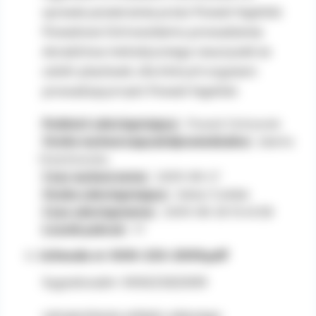
wniesienia skargi do organu nadzorczego –
sprawie powierzenia przez Powiat Kępiński
Prezesa Urzędu Ochrony Danych
Powiatowi Ostrowskiemu prowadzenia
Osobowych.
doradztwa metodycznego nauczycieli ze
szkół i placówek, dla których organem
prowadzącym jest Powiat Kępiński
Podmiot udostępniający:
Powiat Ostrowski
Osoba wytwarzająca/odpowiedzialna:
Jolanta
Orzechowska
Czas wytworzenia:
2009-08-27
Osoba udostępniająca:
Adrian Ćwiklak
Czas udostępnienia:
2009-08-28 13:40:58
Licznik pobrań:
17
Uchwała nr XXXI-233-2009.pdf
Sygnatura/nr: XXXI/233/2009
zatwierdzenia wkładu własnego