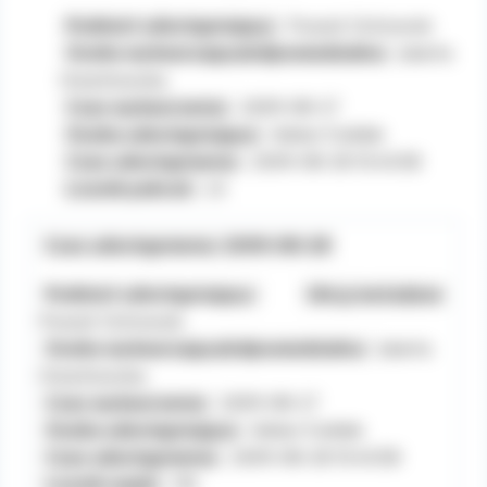
Podmiot udostępniający:
Powiat Ostrowski
Osoba wytwarzająca/odpowiedzialna:
Jolanta
Orzechowska
Czas wytworzenia:
2009-08-27
Osoba udostępniająca:
Adrian Ćwiklak
Czas udostępnienia:
2009-08-28 13:40:58
Licznik pobrań:
23
Czas udostępnienia: 2009-08-28
Podmiot udostępniający:
Ukryj metadane
Powiat Ostrowski
Osoba wytwarzająca/odpowiedzialna:
Jolanta
Orzechowska
Czas wytworzenia:
2009-08-27
Osoba udostępniająca:
Adrian Ćwiklak
Czas udostępnienia:
2009-08-28 13:40:58
Licznik wejść:
119