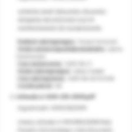
ustalenia zasad nabywania, zbywania i
obciążania nieruchomości oraz ich
wydzierżawiania lub wynajmowania
Podmiot udostępniający:
Powiat Ostrowski
Osoba wytwarzająca/odpowiedzialna:
Jolanta
Orzechowska
Czas wytworzenia:
2009-08-27
Osoba udostępniająca:
Adrian Ćwiklak
Czas udostępnienia:
2009-08-28 13:40:58
Licznik pobrań:
80
Uchwała nr XXXI-235-2009.pdf
Sygnatura/nr: XXXI/235/2009
zmiany uchwały nr XXIV/182/2008 Rady
Powiatu Ostrowskiego z dnia 30 grudnia