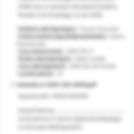
2008 roku w sprawie uchwalenia budżetu
Powiatu Ostrowskiego na rok 2009
Podmiot udostępniający:
Powiat Ostrowski
Osoba wytwarzająca/odpowiedzialna:
Jolanta
Orzechowska
Czas wytworzenia:
2009-08-27
Osoba udostępniająca:
Adrian Ćwiklak
Czas udostępnienia:
2009-08-28 13:40:58
Licznik pobrań:
20
Uchwała nr XXXI-229-2009.pdf
Sygnatura/nr: XXXI/229/2009
skargi Państwa _____________________
na Dyrektora II Liceum Ogólnokształcącego
w Ostrowie Wielkopolskim