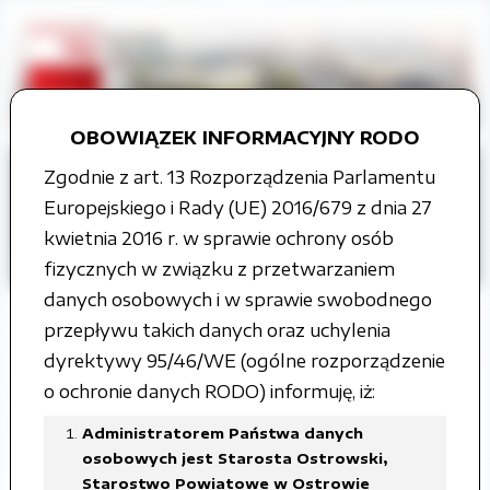
OBOWIĄZEK INFORMACYJNY RODO
Strona główna
Zgodnie z art. 13 Rozporządzenia Parlamentu
Organy władzy publicznej
Europejskiego i Rady (UE) 2016/679 z dnia 27
Rada Powiatu
Uchwały Rady Powiatu
kwietnia 2016 r. w sprawie ochrony osób
III kadencja
fizycznych w związku z przetwarzaniem
danych osobowych i w sprawie swobodnego
przepływu takich danych oraz uchylenia
dyrektywy 95/46/WE (ogólne rozporządzenie
XXXI Sesja Rady Powiatu
o ochronie danych RODO) informuję, iż:
Ostrowskiego 27 sierpnia 2009 roku
Administratorem Państwa danych
osobowych jest Starosta Ostrowski,
Starostwo Powiatowe w Ostrowie
Załączone pliki