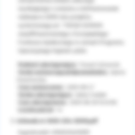
wynikającego z wniosku o dofinansowanie
realizacji w 2009 roku projektu
systemowego pt:. TWOJA SZANSA
współfinansowanego z Europejskiego
Funduszu Społecznego w ramach Programu
Operacyjnego Kapitał Ludzki
Podmiot udostępniający:
Powiat Ostrowski
Osoba wytwarzająca/odpowiedzialna:
Jolanta
Orzechowska
Czas wytworzenia:
2009-08-27
Osoba udostępniająca:
Adrian Ćwiklak
Czas udostępnienia:
2009-08-28 13:40:58
Licznik pobrań:
14
Uchwała nr XXXI-234-2009.pdf
Sygnatura/nr: XXXI/234/2009