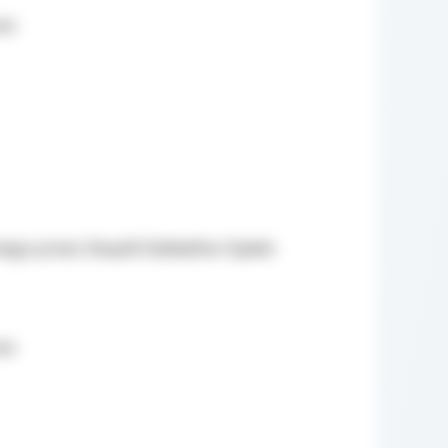
ek
ego przez Zespół Zakładów Opieki
ek