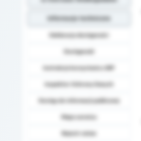
Informacje techniczne
Deklaracja dostępności
Dostępność
Instrukcja korzystania z BIP
Inspektor Ochrony Danych
Dostęp do informacji publicznej
Mapa serwisu
Rejestr zmian