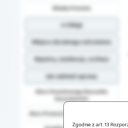
Władze Powiatu
e-Usługi
Miejsca doraźnego schronienia
Rejestry, ewidencja, archiwa
Jak załatwić sprawę
Biuro Powiatowego Rzecznika
Konsumentów
Biuro Promocji i Relacji Społecznych
Zgodnie z art. 13 Rozpo