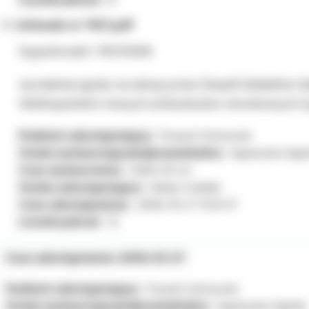
Uchwała nr 1167.pdf
Sygnatura/nr: 1167/2006
wyrażenia zgody na zakup przez Zespół Zakładów O
Wielkopolskim nowych ambulansów ratunkowych 
Podmiot udostępniający:
Powiat Ostrowski
Osoba wytwarzająca/odpowiedzialna:
Agnieszka Ogór
Czas wytworzenia:
2006-03-24
Osoba udostępniająca:
Adrian Ćwiklak
Czas udostępnienia:
2006-03-27 13:34:11
Licznik pobrań:
13
Czas udostępnienia: 2006-03-27
Podmiot udostępniający:
Powiat Ostrowski
Osoba wytwarzająca/odpowiedzialna:
Agnieszka Ogórek