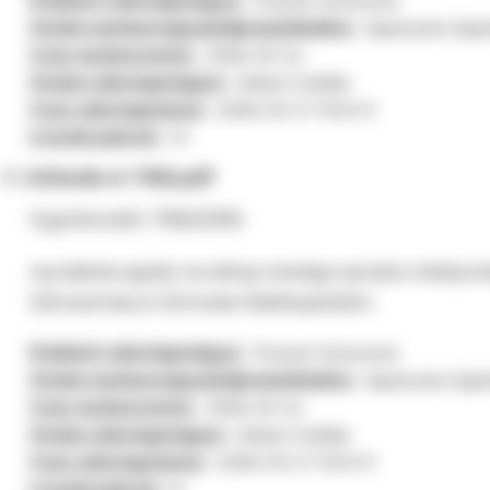
Podmiot udostępniający:
Powiat Ostrowski
Osoba wytwarzająca/odpowiedzialna:
Agnieszka Ogór
Czas wytworzenia:
2006-03-24
Osoba udostępniająca:
Adrian Ćwiklak
Czas udostępnienia:
2006-03-27 13:34:11
Licznik pobrań:
13
Uchwała nr 1166.pdf
Sygnatura/nr: 1166/2006
wyrażenia zgody na zakup nowego sprzętu medyczn
Zdrowotnej w Ostrowie Wielkopolskim.
Podmiot udostępniający:
Powiat Ostrowski
Osoba wytwarzająca/odpowiedzialna:
Agnieszka Ogór
Czas wytworzenia:
2006-03-24
Osoba udostępniająca:
Adrian Ćwiklak
Czas udostępnienia:
2006-03-27 13:34:11
Licznik pobrań:
8