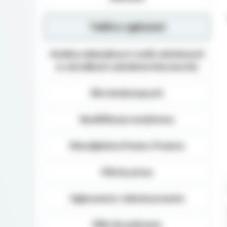
Tablica ogłoszeń
Analiza zdawalnosci osób szkolonych
w ośrodkach szkolenia kierowców
Dla niesłyszących
Kwalifikacja wojskowa
Nieodpłatna Pomoc Prawna
Oferty pracy
Ogłoszenia i obwieszczenia
Pliki do pobrania