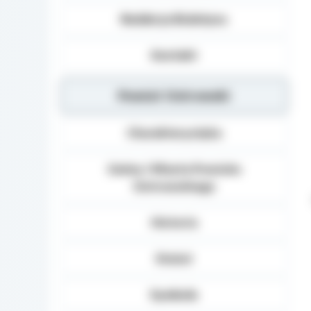
Redakcja Biuletynu
Kontakt
Powiat Ostrowski
Charakterystyka
Gminy i Miasta Powiatu
Ostrowskiego
Historia
Statut
Symbole