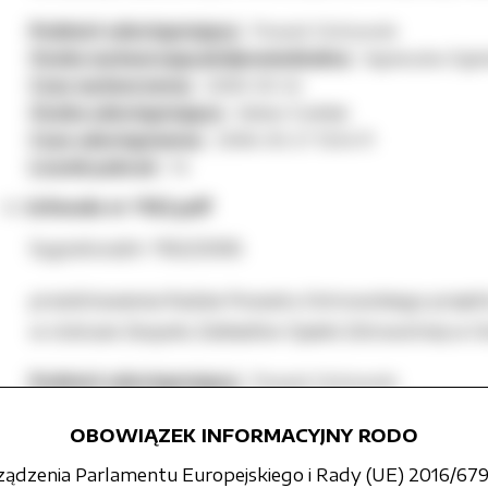
Podmiot udostępniający:
Powiat Ostrowski
Osoba wytwarzająca/odpowiedzialna:
Agnieszka Ogór
Czas wytworzenia:
2006-03-24
Osoba udostępniająca:
Adrian Ćwiklak
Czas udostępnienia:
2006-03-27 13:34:11
Licznik pobrań:
14
Uchwała nr 1162.pdf
Sygnatura/nr: 1162/2006
przedstawienia Radzie Powiatu Ostrowskiego projek
w statucie Zespołu Zakładów Opieki Zdrowotnej w O
Podmiot udostępniający:
Powiat Ostrowski
Osoba wytwarzająca/odpowiedzialna:
Agnieszka Ogór
OBOWIĄZEK INFORMACYJNY RODO
Czas wytworzenia:
2006-03-24
Osoba udostępniająca:
Adrian Ćwiklak
rządzenia Parlamentu Europejskiego i Rady (UE) 2016/679 