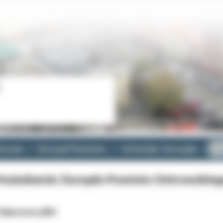
cznej
Zarząd Powiatu
Uchwały Zarządu
II
osiedzenie Zarządu Powiatu Ostrowskieg
ałączone pliki