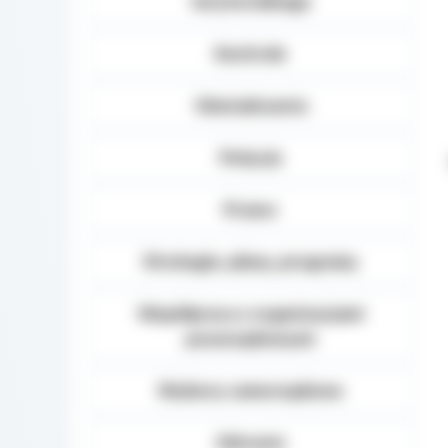
terytorialnego
Kontrole
Oświadczenia
Petycje
Prawo
Strategie, plany, programy
Współpraca z organizacjami
pozarządowymi
Wybory samorządowe
Zdrowie