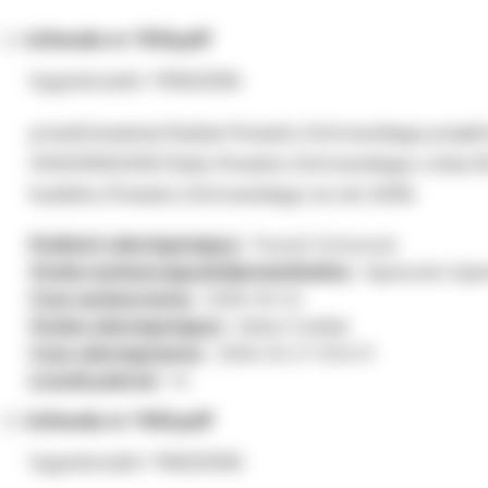
Uchwała nr 1159.pdf
Sygnatura/nr: 1159/2006
przedstawienia Radzie Powiatu Ostrowskiego projek
XXXI/309/2005 Rady Powiatu Ostrowskiego z dnia 30
budżetu Powiatu Ostrowskiego na rok 2006.
Podmiot udostępniający:
Powiat Ostrowski
Osoba wytwarzająca/odpowiedzialna:
Agnieszka Ogór
Czas wytworzenia:
2006-03-24
Osoba udostępniająca:
Adrian Ćwiklak
Czas udostępnienia:
2006-03-27 13:34:11
Licznik pobrań:
14
Uchwała nr 1160.pdf
Sygnatura/nr: 1160/2006