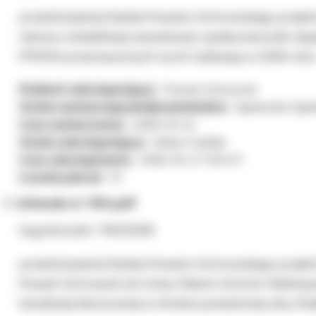
przedstawienia Radzie Powiatu Ostrowskiego projekt
zakresu rehabilitacji zawodowej i społecznej osób n
PFRON przeznaczonych na ich realizację w 2006 roku
Podmiot udostępniający:
Powiat Ostrowski
Osoba wytwarzająca/odpowiedzialna:
Agnieszka Ogór
Czas wytworzenia:
2006-03-24
Osoba udostępniająca:
Adrian Ćwiklak
Czas udostępnienia:
2006-03-27 13:34:11
Licznik pobrań:
15
Uchwała nr 1161.pdf
Sygnatura/nr: 1161/2006
przedstawienia Radzie Powiatu Ostrowskiego projekt
Powiat Ostrowski od Gminy Miasto Ostrów Wielkopols
kanalizacji deszczowej w drodze powiatowej ulicy Ra