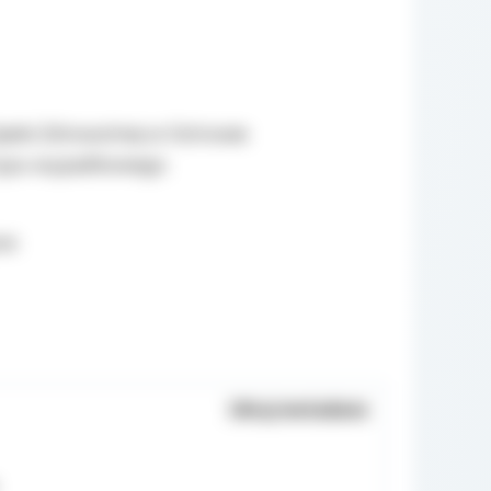
pieki Zdrowotnej w Ostrowie
typu wypadkowego.
ek
Ukryj metadane