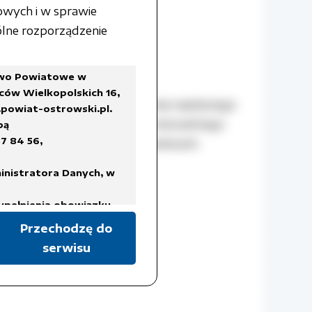
owych i w sprawie
lne rozporządzenie
two Powiatowe w
ców Wielkopolskich 16,
u uchwały w sprawie ustalenia najniższego
powiat-ostrowski.pl
.
wania oraz uzgodnienia wartości jednego
bą
7 84 56,
gimnazjalnych CKU w Przygodzicach.
inistratora Danych, w
ek
ypełnienia obowiązku
Przechodzę do
serwisu
a Rady Ministrów z dnia
ykazów akt oraz instrukcji
isach prawa, regulujących