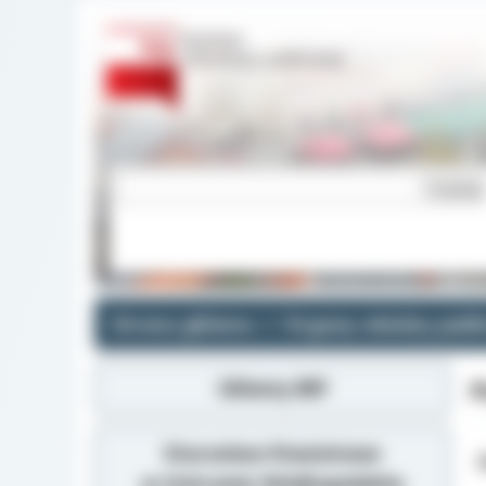
Strona główna
Organy władzy publi
Główny BIP
P
Starostwo Powiatowe
Z
w Ostrowie Wielkopolskim