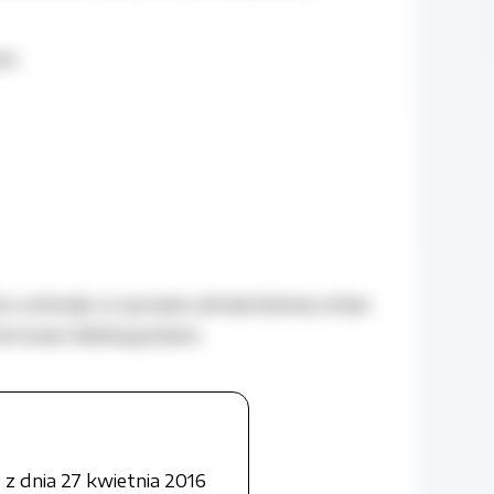
ek
tu uchwały w sprawie zatwierdzenia zmian
strowie Wielkopolskim.
ek
z dnia 27 kwietnia 2016