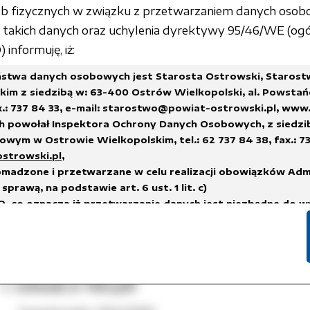
Czas udostępnienia:
2006-03-27 13:34:11
sób fizycznych w związku z przetwarzaniem danych osob
Licznik pobrań:
16
akich danych oraz uchylenia dyrektywy 95/46/WE (ogó
Uchwała nr 1163.pdf
informuję, iż:
Sygnatura/nr: 1163/2006
stwa danych osobowych jest Starosta Ostrowski, Staros
im z siedzibą w: 63-400 Ostrów Wielkopolski, al. Powstań
przedstawienia Radzie Powiatu Ostrowskiego projekt
x.: 737 84 33,
e-mail: starostwo@powiat-ostrowski.pl
,
www.
wynagrodzenia zasadniczego w I kategorii zaszerego
h powołał Inspektora Ochrony Danych Osobowych, z siedzi
wym w Ostrowie Wielkopolskim, tel.: 62 737 84 38, fax.: 73
punktu w jednostce budżetowej Zespół Szkół Ponad
ostrowski.pl
,
madzone i przetwarzane w celu realizacji obowiązków Adm
Podmiot udostępniający:
Powiat Ostrowski
sprawą, na podstawie art. 6 ust. 1 lit. c)
Osoba wytwarzająca/odpowiedzialna:
Agnieszka Ogór
, co oznacza iż przetwarzanie danych jest niezbędne do w
Czas wytworzenia:
2006-03-24
na administratorze,
Osoba udostępniająca:
Adrian Ćwiklak
h.
Czas udostępnienia:
2006-03-27 13:34:11
suwane w terminach wskazanych w Rozporządzeniu Prezes
Licznik pobrań:
11
 sprawie instrukcji kancelaryjnej, jednolitych rzeczowych w
i i zakresu działania archiwów zakładowych
lub innych przep
Uchwała nr 1164.pdf
nych, którym podlega Administrator Danych.