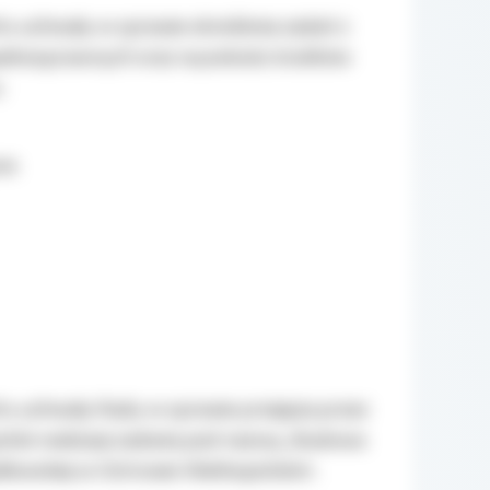
u uchwały w sprawie określenia zadań z
iepełnosprawnych oraz wysokości środków
.
ek
u uchwały Rady w sprawie przejęcia przez
ki realizacji zadania pod nazwą ,,Budowa
dłowskiej w Ostrowie Wielkopolskim .