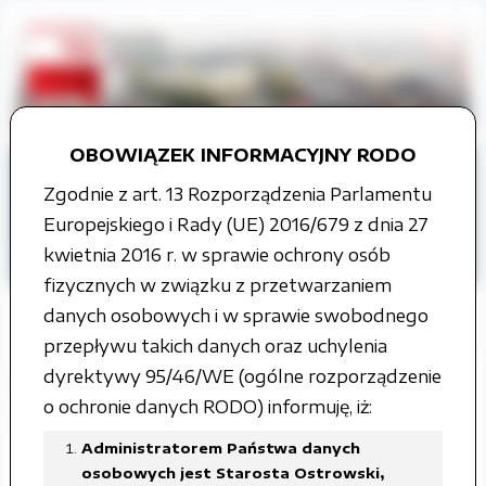
OBOWIĄZEK INFORMACYJNY RODO
Strona główna
Zgodnie z art. 13 Rozporządzenia Parlamentu
Organy władzy publicznej
Europejskiego i Rady (UE) 2016/679 z dnia 27
Zarząd Powiatu
Uchwały Zarządu
kwietnia 2016 r. w sprawie ochrony osób
II kadencja
fizycznych w związku z przetwarzaniem
danych osobowych i w sprawie swobodnego
przepływu takich danych oraz uchylenia
dyrektywy 95/46/WE (ogólne rozporządzenie
Posiedzenie Zarządu Powiatu
o ochronie danych RODO) informuję, iż:
Ostrowskiego 23 sierpnia 2006 roku
Administratorem Państwa danych
osobowych jest Starosta Ostrowski,
Załączone pliki