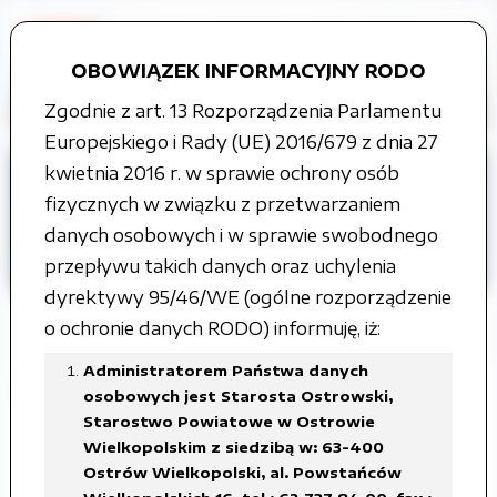
OBOWIĄZEK INFORMACYJNY RODO
Zgodnie z art. 13 Rozporządzenia Parlamentu
Europejskiego i Rady (UE) 2016/679 z dnia 27
Strona główna
Grupy tematyczne
kwietnia 2016 r. w sprawie ochrony osób
Kontrole
wewnętrzne
fizycznych w związku z przetwarzaniem
Komisji Rewizyjnej Rady Powiatu
danych osobowych i w sprawie swobodnego
rok 2010
przepływu takich danych oraz uchylenia
dyrektywy 95/46/WE (ogólne rozporządzenie
o ochronie danych RODO) informuję, iż:
Administratorem Państwa danych
Wykaz kontroli - rok 2010
osobowych jest Starosta Ostrowski,
Starostwo Powiatowe w Ostrowie
Wielkopolskim z siedzibą w: 63-400
Załączone pliki
Ostrów Wielkopolski, al. Powstańców