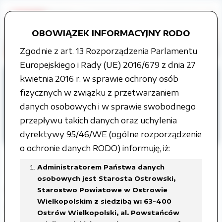
OBOWIĄZEK INFORMACYJNY RODO
Zgodnie z art. 13 Rozporządzenia Parlamentu
Europejskiego i Rady (UE) 2016/679 z dnia 27
Strona główna
Grupy tematyczne
kwietnia 2016 r. w sprawie ochrony osób
Współpraca z organizacjami
fizycznych w związku z przetwarzaniem
pozarządowymi
danych osobowych i w sprawie swobodnego
przepływu takich danych oraz uchylenia
ROK 2009
Projekt
dyrektywy 95/46/WE (ogólne rozporządzenie
o ochronie danych RODO) informuję, iż:
Administratorem Państwa danych
osobowych jest Starosta Ostrowski,
Projekt program współpracy Powiatu
Starostwo Powiatowe w Ostrowie
Wielkopolskim z siedzibą w: 63-400
Ostrowskiego z organizacjami
Ostrów Wielkopolski, al. Powstańców