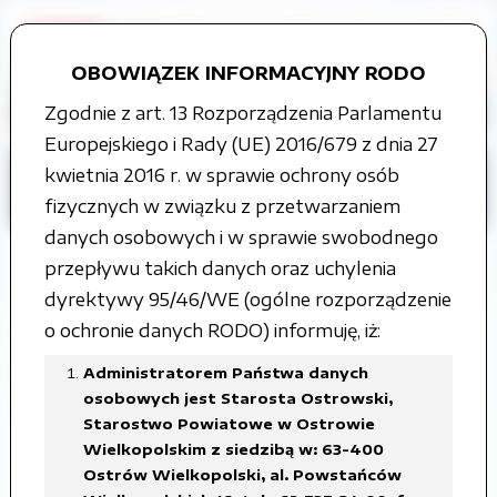
OBOWIĄZEK INFORMACYJNY RODO
Zgodnie z art. 13 Rozporządzenia Parlamentu
Europejskiego i Rady (UE) 2016/679 z dnia 27
Strona główna
Grupy tematyczne
kwietnia 2016 r. w sprawie ochrony osób
Petycje
ROK 2018
fizycznych w związku z przetwarzaniem
danych osobowych i w sprawie swobodnego
przepływu takich danych oraz uchylenia
dyrektywy 95/46/WE (ogólne rozporządzenie
Zbiorcza informacja o petycjach
o ochronie danych RODO) informuję, iż:
rozpatrzonych w roku 2018 przez
Administratorem Państwa danych
osobowych jest Starosta Ostrowski,
Zarząd Powiatu Ostrowskiego
Starostwo Powiatowe w Ostrowie
Wielkopolskim z siedzibą w: 63-400
Załączone pliki
Ostrów Wielkopolski, al. Powstańców