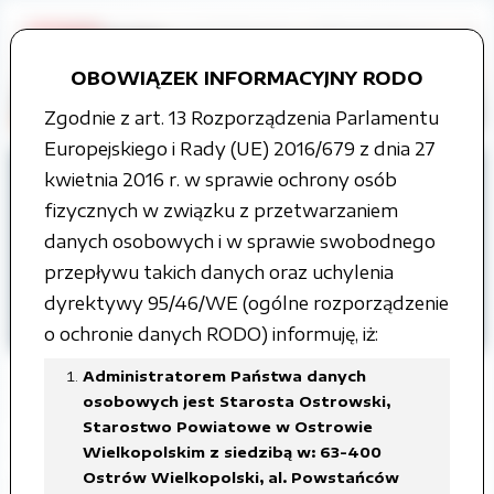
OBOWIĄZEK INFORMACYJNY RODO
Zgodnie z art. 13 Rozporządzenia Parlamentu
Europejskiego i Rady (UE) 2016/679 z dnia 27
Strona główna
Grupy tematyczne
kwietnia 2016 r. w sprawie ochrony osób
Informacja o środowisku i jego ochronie
fizycznych w związku z przetwarzaniem
Instalacje wytwarzające pola
danych osobowych i w sprawie swobodnego
elektromagnetyczne
przepływu takich danych oraz uchylenia
dyrektywy 95/46/WE (ogólne rozporządzenie
Gmina i Miasto Nowe Skalmierzyce
o ochronie danych RODO) informuję, iż:
Administratorem Państwa danych
osobowych jest Starosta Ostrowski,
Starostwo Powiatowe w Ostrowie
Zmiana zgłoszenia instalacji wytwarzającej
Wielkopolskim z siedzibą w: 63-400
Ostrów Wielkopolski, al. Powstańców
pola elektromagnetyczne, oznaczonej jako