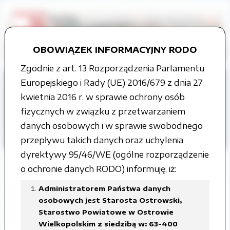
OBOWIĄZEK INFORMACYJNY RODO
Zgodnie z art. 13 Rozporządzenia Parlamentu
Strona główna
Europejskiego i Rady (UE) 2016/679 z dnia 27
Organy władzy publicznej
kwietnia 2016 r. w sprawie ochrony osób
Rada Powiatu
fizycznych w związku z przetwarzaniem
Projekty uchwał Rady Powiatu
danych osobowych i w sprawie swobodnego
VI kadencja
przepływu takich danych oraz uchylenia
dyrektywy 95/46/WE (ogólne rozporządzenie
o ochronie danych RODO) informuję, iż:
Administratorem Państwa danych
XLIX Sesja Rady Powiatu
osobowych jest Starosta Ostrowski,
Starostwo Powiatowe w Ostrowie
Ostrowskiego, 5 grudnia 2022 roku
Wielkopolskim z siedzibą w: 63-400