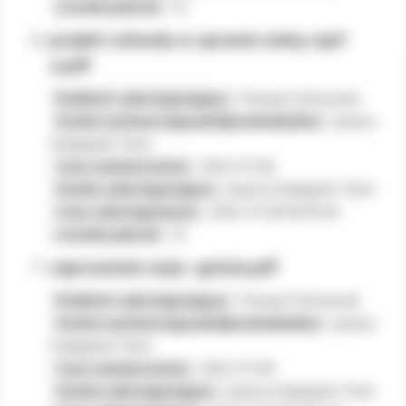
Prezesa Urzędu Ochrony Danych
Licznik pobrań:
14
Osobowych.
projekt uchwały w sprawie zminy wpf-
u.pdf
Podmiot udostępniający:
Powiat Ostrowski
Osoba wytwarzająca/odpowiedzialna:
Joanna
Chałupnik-Tisch
Czas wytworzenia:
2022-11-28
Osoba udostępniająca:
Joanna Chałupnik-Tisch
Czas udostępnienia:
2022-11-28 16:19:49
Licznik pobrań:
13
zaproszenie sesja -goście.pdf
Podmiot udostępniający:
Powiat Ostrowski
Osoba wytwarzająca/odpowiedzialna:
Joanna
Chałupnik-Tisch
Czas wytworzenia:
2022-11-28
Osoba udostępniająca:
Joanna Chałupnik-Tisch