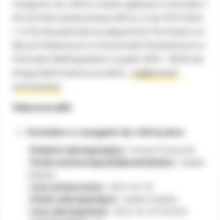
Uwagi do ww. oferty można zgłaszać w terminie 7
Prezesa Urzędu Ochrony Danych
Osobowych.
dni od dnia zamieszczenia oferty, tj. do 01.07.2024
r. w formie pisemnej na załączonym formularzu w
Biurze Podawczym w Starostwie Powiatowym w
Ostrowie Wielkopolskim w godz. 8.00 – 16.00 lub
drogą elektroniczną na adres:
op@powiat-
ostrowski.pl
Załączone pliki
formularz-z-uwagami-do-oferty.docx
Podmiot udostępniający:
Powiat Ostrowski
Osoba wytwarzająca/odpowiedzialna:
Izabela
Grabska
Czas wytworzenia:
2024-02-29
Osoba udostępniająca:
Izabela Grabska
Czas udostępnienia:
2024-02-29 13:25:02