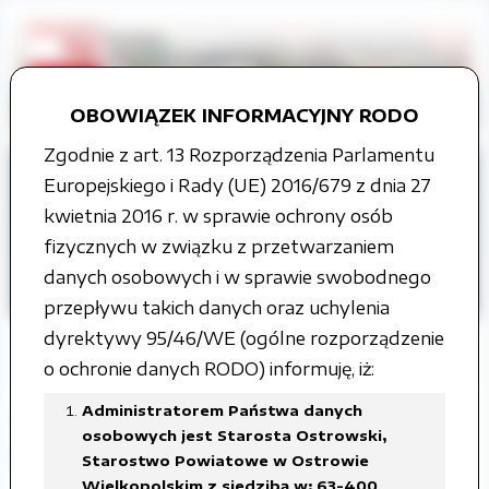
OBOWIĄZEK INFORMACYJNY RODO
Zgodnie z art. 13 Rozporządzenia Parlamentu
Strona główna
Grupy tematyczne
Europejskiego i Rady (UE) 2016/679 z dnia 27
Współpraca z organizacjami
kwietnia 2016 r. w sprawie ochrony osób
pozarządowymi
fizycznych w związku z przetwarzaniem
danych osobowych i w sprawie swobodnego
ROK 2024
przepływu takich danych oraz uchylenia
dyrektywy 95/46/WE (ogólne rozporządzenie
o ochronie danych RODO) informuję, iż:
Administratorem Państwa danych
OFERTY W TRYBIE UPROSZCZONYM
osobowych jest Starosta Ostrowski,
(art.19a)
Starostwo Powiatowe w Ostrowie
Wielkopolskim z siedzibą w: 63-400