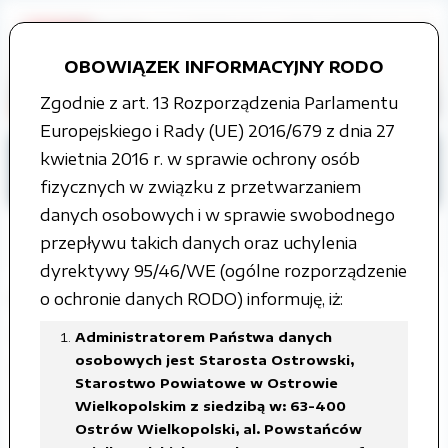
OBOWIĄZEK INFORMACYJNY RODO
Zgodnie z art. 13 Rozporządzenia Parlamentu
Europejskiego i Rady (UE) 2016/679 z dnia 27
Strona główna
Informacje techniczne
kwietnia 2016 r. w sprawie ochrony osób
Dostępność
fizycznych w związku z przetwarzaniem
danych osobowych i w sprawie swobodnego
przepływu takich danych oraz uchylenia
dyrektywy 95/46/WE (ogólne rozporządzenie
Plan działania na rzecz poprawy
o ochronie danych RODO) informuję, iż:
zapewnienia dostępności dla osób ze
Administratorem Państwa danych
osobowych jest Starosta Ostrowski,
szczególnymi potrzebami na lata
Starostwo Powiatowe w Ostrowie
2025-2027
Wielkopolskim z siedzibą w: 63-400
Ostrów Wielkopolski, al. Powstańców