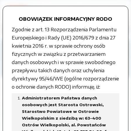
OBOWIĄZEK INFORMACYJNY RODO
Zgodnie z art. 13 Rozporządzenia Parlamentu
Europejskiego i Rady (UE) 2016/679 z dnia 27
Strona główna
Grupy tematyczne
kwietnia 2016 r. w sprawie ochrony osób
Budżet
ROK 2010
fizycznych w związku z przetwarzaniem
Informacje dotyczące finansów Powiatu
danych osobowych i w sprawie swobodnego
Ostrowskiego
przepływu takich danych oraz uchylenia
dyrektywy 95/46/WE (ogólne rozporządzenie
o ochronie danych RODO) informuję, iż:
Administratorem Państwa danych
Informacje dotyczące finansów
osobowych jest Starosta Ostrowski,
Starostwo Powiatowe w Ostrowie
Powiatu Ostrowskiego
Wielkopolskim z siedzibą w: 63-400
Ostrów Wielkopolski, al. Powstańców