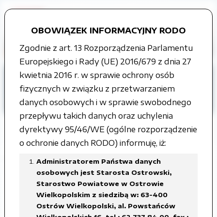
OBOWIĄZEK INFORMACYJNY RODO
Zgodnie z art. 13 Rozporządzenia Parlamentu
Europejskiego i Rady (UE) 2016/679 z dnia 27
kwietnia 2016 r. w sprawie ochrony osób
Strona główna
Grupy tematyczne
fizycznych w związku z przetwarzaniem
Petycje
ROK 2019
danych osobowych i w sprawie swobodnego
Rada Powiatu Ostrowskiego
przepływu takich danych oraz uchylenia
dyrektywy 95/46/WE (ogólne rozporządzenie
o ochronie danych RODO) informuję, iż:
Rada Powiatu Ostrowskiego
Administratorem Państwa danych
osobowych jest Starosta Ostrowski,
Starostwo Powiatowe w Ostrowie
Informacja zbiorcza o petycjach
Wielkopolskim z siedzibą w: 63-400
rozpatrzonych w 2019 roku
Ostrów Wielkopolski, al. Powstańców
Wielkopolskich 16, tel.: 62 737 84 00, fax.: